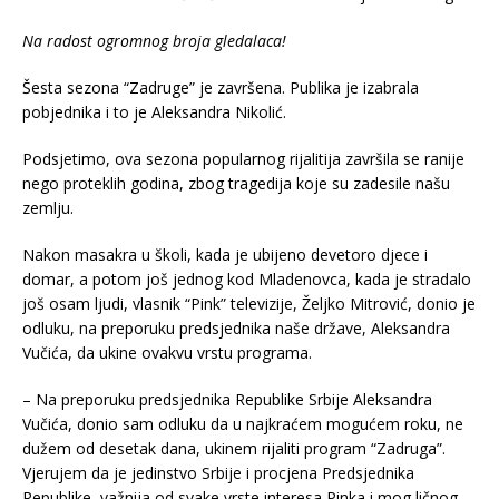
Na radost ogromnog broja gledalaca!
Šesta sezona “Zadruge” je završena. Publika je izabrala
pobjednika i to je Aleksandra Nikolić.
Podsjetimo, ova sezona popularnog rijalitija završila se ranije
nego proteklih godina, zbog tragedija koje su zadesile našu
zemlju.
Nakon masakra u školi, kada je ubijeno devetoro djece i
domar, a potom još jednog kod Mladenovca, kada je stradalo
još osam ljudi, vlasnik “Pink” televizije, Željko Mitrović, donio je
odluku, na preporuku predsjednika naše države, Aleksandra
Vučića, da ukine ovakvu vrstu programa.
– Na preporuku predsjednika Republike Srbije Aleksandra
Vučića, donio sam odluku da u najkraćem mogućem roku, ne
dužem od desetak dana, ukinem rijaliti program “Zadruga”.
Vjerujem da je jedinstvo Srbije i procjena Predsjednika
Republike, važnija od svake vrste interesa Pinka i mog ličnog