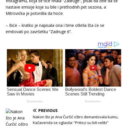
Instagramu, koja se tiče finala “Zadruge”, pisali da žele da se
nastave emisije koje su bile i prethodnih pet sezona, a
Mitrovićka je potvrdila da hoće:
– Biće – kratko je napisala ona i time otkrila šta će se
emitovati po završetku “Zadruge 6”.
PREVIOUS
Nakon što je Ana Ćurčić oštro demantovala kumu,
Kačavenda se oglasila: “Pritisci su bili veliki”