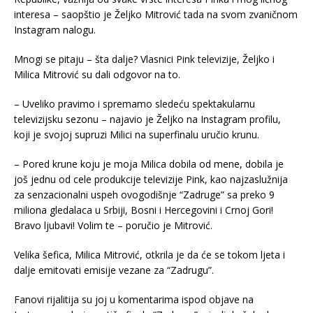
interesa – saopštio je Željko Mitrović tada na svom zvaničnom
Instagram nalogu.
Mnogi se pitaju – šta dalje? Vlasnici Pink televizije, Željko i
Milica Mitrović su dali odgovor na to.
– Uveliko pravimo i spremamo sledeću spektakularnu
televizijsku sezonu – najavio je Željko na Instagram profilu,
koji je svojoj supruzi Milici na superfinalu uručio krunu.
– Pored krune koju je moja Milica dobila od mene, dobila je
još jednu od cele produkcije televizije Pink, kao najzaslužnija
za senzacionalni uspeh ovogodišnje “Zadruge” sa preko 9
miliona gledalaca u Srbiji, Bosni i Hercegovini i Crnoj Gori!
Bravo ljubavi! Volim te – poručio je Mitrović.
Velika šefica, Milica Mitrović, otkrila je da će se tokom ljeta i
dalje emitovati emisije vezane za “Zadrugu”.
Fanovi rijalitija su joj u komentarima ispod objave na