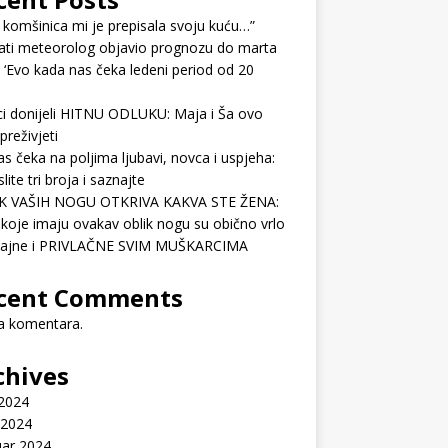
 komšinica mi je prepisala svoju kuću…”
ati meteorolog objavio prognozu do marta
 ‘Evo kada nas čeka ledeni period od 20
ci donijeli HITNU ODLUKU: Maja i Ša ovo
preživjeti
as čeka na poljima ljubavi, novca i uspjeha:
lite tri broja i saznajte
K VAŠIH NOGU OTKRIVA KAKVA STE ŽENA:
koje imaju ovakav oblik nogu su obično vrlo
ćajne i PRIVLAČNE SVIM MUŠKARCIMA
cent Comments
 komentara.
chives
 2024
 2024
uar 2024