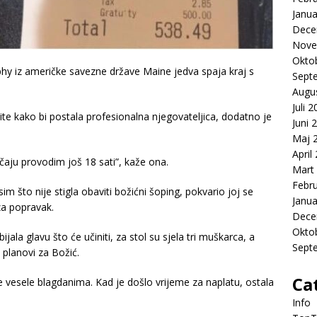
Janua
Dece
Nove
Okto
y iz američke savezne države Maine jedva spaja kraj s
Sept
Augu
Juli 
ite kako bi postala profesionalna njegovateljica, dodatno je
Juni 
Maj 
April
čaju provodim još 18 sati”, kaže ona.
Mart
Febr
im što nije stigla obaviti božićni šoping, pokvario joj se
Janua
za popravak.
Dece
Okto
ala glavu što će učiniti, za stol su sjela tri muškarca, a
Sept
 planovi za Božić.
Ca
e vesele blagdanima. Kad je došlo vrijeme za naplatu, ostala
Info