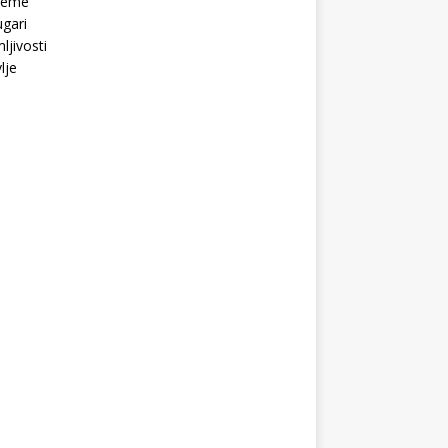
Teme
gari
ljivosti
lje