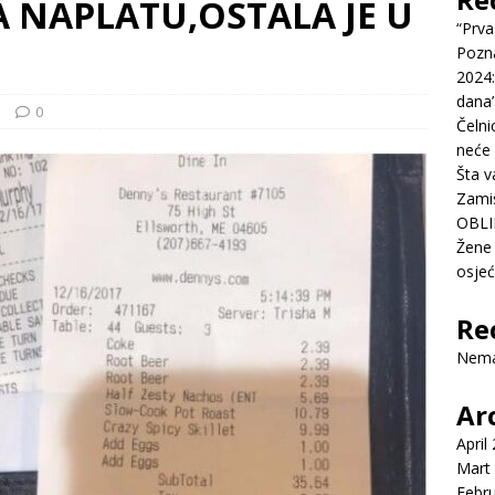
A NAPLATU,OSTALA JE U
“Prva
Pozn
2024:
dana’
e
0
Čelni
neće 
Šta v
Zamis
OBLI
Žene 
osje
Re
Nema
Ar
April
Mart
Febr