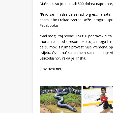
Muškarci su joj ostavili 500 dolara napojnice,
“Prvo sam mislila da se radi o grešci, a zat
nasmiješio i rekao ‘Sretan Božić, draga’”, ispri
Facebooka.
“Sad mogu taj novac uložiti u popravak auta
moram biti pod stresom oko toga mogu li im 
pa ću moći s njima provesti više vremena. Spa
svijetu. Ovaj muškarac me nikad ranije nije vi
velikodušno”, rekla je Trisha.
(novizivot.net)