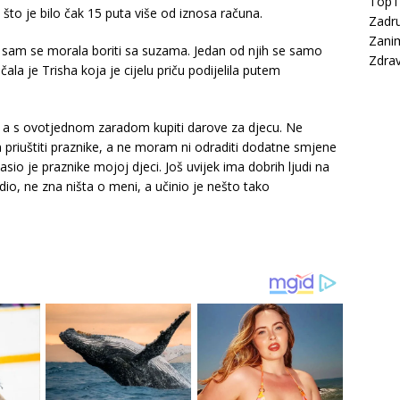
Top
 što je bilo čak 15 puta više od iznosa računa.
Zadru
Zanim
im sam se morala boriti sa suzama. Jedan od njih se samo
Zdrav
čala je Trisha koja je cijelu priču podijelila putem
, a s ovotjednom zaradom kupiti darove za djecu. Ne
priuštiti praznike, a ne moram ni odraditi dodatne smjene
sio je praznike mojoj djeci. Još uvijek ima dobrih ljudi na
dio, ne zna ništa o meni, a učinio je nešto tako