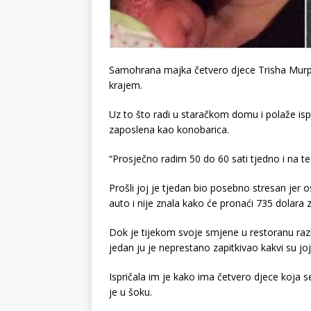
Samohrana majka četvero djece Trisha Murph
krajem.
Uz to što radi u staračkom domu i polaže isp
zaposlena kao konobarica.
“Prosječno radim 50 do 60 sati tjedno i na te
Prošli joj je tjedan bio posebno stresan jer os
auto i nije znala kako će pronaći 735 dolara 
Dok je tijekom svoje smjene u restoranu razbij
jedan ju je neprestano zapitkivao kakvi su joj
Ispričala im je kako ima četvero djece koja s
je u šoku.