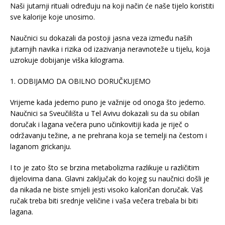
Naši jutarnji rituali određuju na koji način će naše tijelo koristiti
sve kalorije koje unosimo.
Naučnici su dokazali da postoji jasna veza između naših
jutarnjih navika i rizika od izazivanja neravnoteže u tijelu, koja
uzrokuje dobijanje viška kilograma.
1. ODBIJAMO DA OBILNO DORUČKUJEMO
Vrijeme kada jedemo puno je važnije od onoga što jedemo.
Naučnici sa Sveučilišta u Tel Avivu dokazali su da su obilan
doručak i lagana večera puno učinkovitiji kada je riječ o
održavanju težine, a ne prehrana koja se temelji na čestom i
laganom grickanju.
I to je zato što se brzina metabolizma razlikuje u različitim
dijelovima dana. Glavni zaključak do kojeg su naučnici došli je
da nikada ne biste smjeli jesti visoko kaloričan doručak. Vaš
ručak treba biti srednje veličine i vaša večera trebala bi biti
lagana.