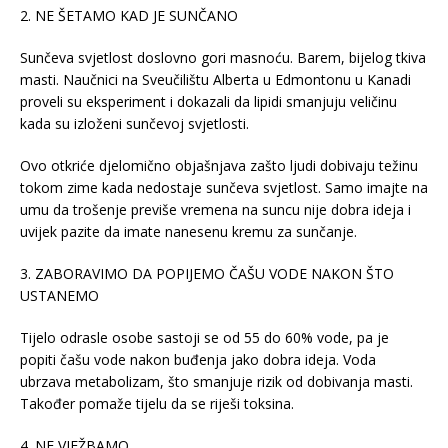
2. NE ŠETAMO KAD JE SUNČANO
Sunčeva svjetlost doslovno gori masnoću. Barem, bijelog tkiva
masti. Naučnici na Sveučilištu Alberta u Edmontonu u Kanadi
proveli su eksperiment i dokazali da lipidi smanjuju veličinu
kada su izloženi sunčevoj svjetlosti.
Ovo otkriće djelomično objašnjava zašto ljudi dobivaju težinu
tokom zime kada nedostaje sunčeva svjetlost. Samo imajte na
umu da trošenje previše vremena na suncu nije dobra ideja i
uvijek pazite da imate nanesenu kremu za sunčanje.
3. ZABORAVIMO DA POPIJEMO ČAŠU VODE NAKON ŠTO
USTANEMO
Tijelo odrasle osobe sastoji se od 55 do 60% vode, pa je
popiti čašu vode nakon buđenja jako dobra ideja. Voda
ubrzava metabolizam, što smanjuje rizik od dobivanja masti.
Također pomaže tijelu da se riješi toksina.
4. NE VJEŽBAMO