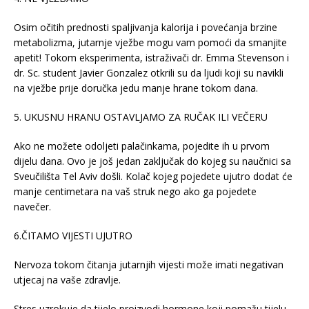
Osim očitih prednosti spaljivanja kalorija i povećanja brzine
metabolizma, jutarnje vježbe mogu vam pomoći da smanjite
apetit! Tokom eksperimenta, istraživači dr. Emma Stevenson i
dr. Sc. student Javier Gonzalez otkrili su da ljudi koji su navikli
na vježbe prije doručka jedu manje hrane tokom dana.
5. UKUSNU HRANU OSTAVLJAMO ZA RUČAK ILI VEČERU
Ako ne možete odoljeti palačinkama, pojedite ih u prvom
dijelu dana. Ovo je još jedan zaključak do kojeg su naučnici sa
Sveučilišta Tel Aviv došli. Kolač kojeg pojedete ujutro dodat će
manje centimetara na vaš struk nego ako ga pojedete
navečer.
6.ČITAMO VIJESTI UJUTRO
Nervoza tokom čitanja jutarnjih vijesti može imati negativan
utjecaj na vaše zdravlje.
Stres uzrokuje da tijelo proizvodi hormone koji pomažu tijelu