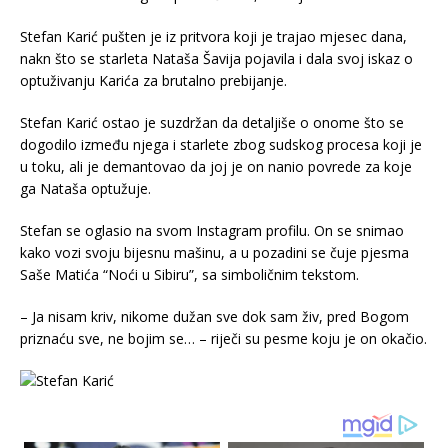
Stefan Karić pušten je iz pritvora koji je trajao mjesec dana,
nakn što se starleta Nataša Šavija pojavila i dala svoj iskaz o
optuživanju Karića za brutalno prebijanje.
Stefan Karić ostao je suzdržan da detaljiše o onome što se
dogodilo između njega i starlete zbog sudskog procesa koji je
u toku, ali je demantovao da joj je on nanio povrede za koje
ga Nataša optužuje.
Stefan se oglasio na svom Instagram profilu. On se snimao
kako vozi svoju bijesnu mašinu, a u pozadini se čuje pjesma
Saše Matića “Noći u Sibiru”, sa simboličnim tekstom.
– Ja nisam kriv, nikome dužan sve dok sam živ, pred Bogom
priznaću sve, ne bojim se… – riječi su pesme koju je on okačio.