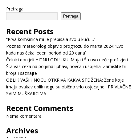
Pretraga
Pretraga
Recent Posts
“Prva komšinica mi je prepisala svoju kuću…”
Poznati meteorolog objavio prognozu do marta 2024: ‘Evo
kada nas čeka ledeni period od 20 dana’
Čelnici donijeli HITNU ODLUKU: Maja i Ša ovo neće preživjeti
Šta vas čeka na poljima ljubavi, novca i uspjeha: Zamislite tri
broja i saznajte
OBLIK VAŠIH NOGU OTKRIVA KAKVA STE ŽENA: Žene koje
imaju ovakav oblik nogu su obično vrlo osjećajne i PRIVLAČNE
SVIM MUŠKARCIMA
Recent Comments
Nema komentara.
Archives