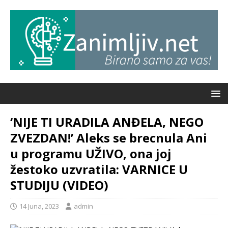
‘NIJE TI URADILA ANĐELA, NEGO
ZVEZDAN!’ Aleks se brecnula Ani
u programu UŽIVO, ona joj
žestoko uzvratila: VARNICE U
STUDIJU (VIDEO)
14 Juna, 2023
admin