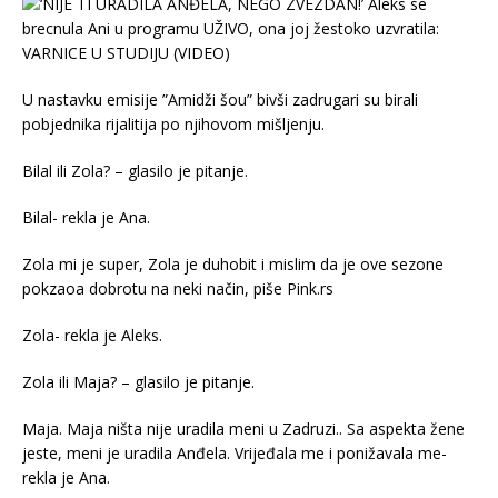
U nastavku emisije ”Amidži šou” bivši zadrugari su birali
pobjednika rijalitija po njihovom mišljenju.
Bilal ili Zola? – glasilo je pitanje.
Bilal- rekla je Ana.
Zola mi je super, Zola je duhobit i mislim da je ove sezone
pokzaoa dobrotu na neki način, piše Pink.rs
Zola- rekla je Aleks.
Zola ili Maja? – glasilo je pitanje.
Maja. Maja ništa nije uradila meni u Zadruzi.. Sa aspekta žene
jeste, meni je uradila Anđela. Vrijeđala me i ponižavala me-
rekla je Ana.