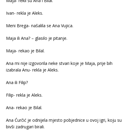
Maja- rekli su Ana i Bilal.
Ivan- rekla je Aleks.
Meni Brega- našalila se Ana Vujica.
Maja ili Ana? – glasilo je pitanje.
Maja- rekao je Bilal.
Ana mi nije izgovorila neke stvari koje je Maja, prije bih
izabrala Anu- rekla je Aleks.
Ana ili Filip?
Filip- rekla je Aleks.
Ana- rekao je Bilal.
Ana Ćurčić je odnijela mjesto pobjednice u ovoj igri, koju su
bivši zadrugari birali.