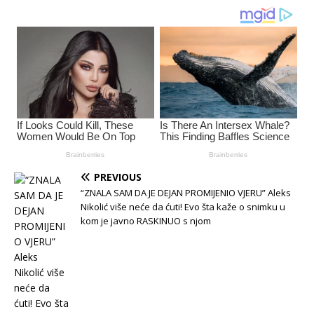
PREVIOUS
“ZNALA SAM DA JE DEJAN PROMIJENIO VJERU” Aleks
Nikolić više neće da ćuti! Evo šta kaže o snimku u
kom je javno RASKINUO s njom