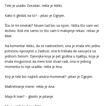
Tebi je uradio Zvezdan- rekla je Aleks.
Kako ti gledaš na to? – pitao je Ognjen.
Šta će mi smetati? Nisam tad bio sa njom.. Ništa što sam već
doživio. Boli me samo to što sam ti maloprije rekao- rekao je
Bilal.
Na komentar Aleks, da se nadovežem, ona je imala vrlo jednu
potresnu ispovijest u Zadruzi, ona bi trebala da saosjeća sa
jednom ženom. Djevojka koja je pet godina u rijalitiju, koja je
imala mogućnost da meni loše stvari radi, ona ni jednog
momenta to nije uradila- rekla je Ana.
Koji je tebi bio najteži unutra momenat? -pitao je Ognjen.
Maltretiranje mene- rekla je Ana.
Maja ili Ivan? – glasilo je pitanje.