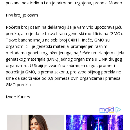
prskana pesticidima i da je prirodno uzgojena, prenosi Mondo.
Prvi broj je osam
Početni broj osam na deklaraciji šalje vam vrlo upozoravajuću
poruku, a to je da je takva hrana genetski modificirana (GMO).
Takve banane imaju na sebi broj 84011. Inače, GMO su
organizmi čiji je genetski materijal promijenjen raznim
metodama genetskog inženjeringa, najčešće umetanjem dijela
genetskog materijala (DNK) jednog organizma u DNK drugog
organizma. . U Srbiji je zvanično zabranjen uzgoj, promet i
potrošnja GMO, a prema zakonu, proizvod biljnog porekla ne
sme da sadrži više od 0,9 primesa ovih organizama i primesa
GMO porekla.
Izvor: Kurir.rs