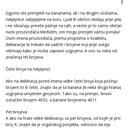
Sigurno ste primijetili na bananama, ali i na drugim voćkama,
naljepnice zalijepljene na koru. Ljudi ih obično skidaju prije jela,
i ne obraćaju previše pažnje na njih, a većini je to samo običan
naziv proizvođača.Međutim, oni mogu prenijeti važnu poruku!
Osim imena proizvođača, prema propisima o kvalitetu,
deklaracije bi trebalo da sadrže i brojeve koji prije svega
otkrivaju kako je voćka zapravo uzgojena. A ovo su neka od
značenja tih brojeva
Četiri broja na naljepnici
Ako na deklinaciji pored imena vidite četiri broja koja počinju
brojem tri ili četiri, znajte da je ta banana (ili neka druga hrana)
uzgojena umjetnim gnojivom. Tako su, na primjer, limuni
označeni brojem 4033, a banane brojevima 4011.
Pet brojeva
A ako na hrani vidite deklinaciju sa pet brojeva, od kojih je prvi
broj 9, znajte da je organskog porijekla, odnosno da nije