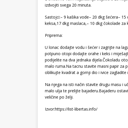
izdvojiti svega 20 minuta.
Sastojci:– 9 kašika vode– 20 dkg šećera– 15 
keksa,17 dkg maslaca,– 10 dkg čokolade za k
Priprema:
U lonac dodajte vodu i šećer i zagrijte na l
potpuno otopi dodajte orahe i keks i miješ
podijelite na dva jednaka dijela.Čokoladu otop
malo ruma.Na tacnu stavite masni papir za p
oblikujte kvadrat a gornji dio i ivice zagladit
Na njega na isti način stavite drugu masu i u
malo ulja te prelijte bajaderu.Bajaderu ostavi
veličine po želji.
Izvor:https://list-libertas.info/