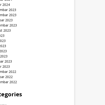
r 2024
mbar 2023
mbar 2023
bar 2023
embar 2023
st 2023
2023
2023
2023
 2023
 2023
uar 2023
r 2023
mbar 2022
bar 2022
embar 2022
tegories