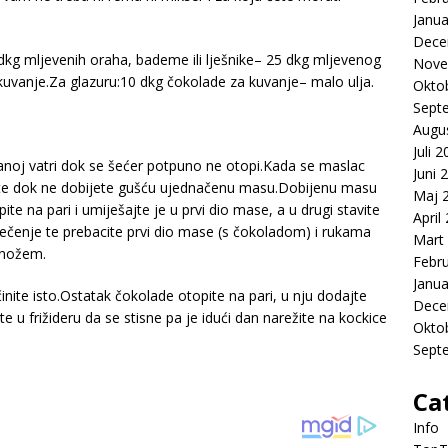
Janua
Dece
dkg mljevenih oraha, bademe ili lješnike– 25 dkg mljevenog
Nove
uvanje.Za glazuru:10 dkg čokolade za kuvanje– malo ulja.
Okto
Sept
Augu
Juli 
aganoj vatri dok se šećer potpuno ne otopi.Kada se maslac
Juni 
ajte dok ne dobijete gušću ujednačenu masu.Dobijenu masu
Maj 
ite na pari i umiješajte je u prvi dio mase, a u drugi stavite
April
ečenje te prebacite prvi dio mase (s čokoladom) i rukama
Mart
e nožem.
Febr
Janua
činite isto.Ostatak čokolade otopite na pari, u nju dodajte
Dece
te u frižideru da se stisne pa je idući dan narežite na kockice
Okto
Sept
Ca
Info