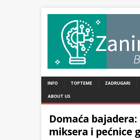
INFO
TOPTEME
ZADRUGARI
ABOUT US
Domaća bajadera: N
miksera i pećnice 