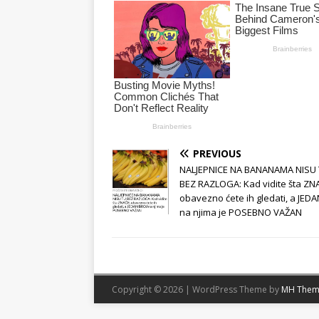
PREVIOUS
NALJEPNICE NA BANANAMA NISU
BEZ RAZLOGA: Kad vidite šta ZN
obavezno ćete ih gledati, a JED
na njima je POSEBNO VAŽAN
Copyright © 2026 | WordPress Theme by
MH Them