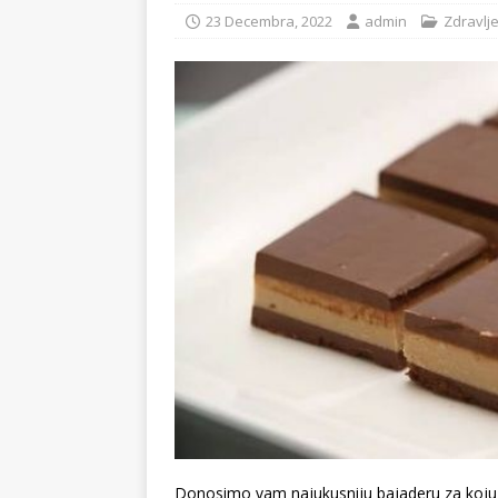
23 Decembra, 2022
admin
Zdravlj
Donosimo vam najukusniju bajaderu za koju v