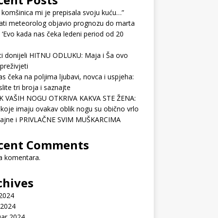
 komšinica mi je prepisala svoju kuću…”
ati meteorolog objavio prognozu do marta
 ‘Evo kada nas čeka ledeni period od 20
ci donijeli HITNU ODLUKU: Maja i Ša ovo
preživjeti
as čeka na poljima ljubavi, novca i uspjeha:
lite tri broja i saznajte
K VAŠIH NOGU OTKRIVA KAKVA STE ŽENA:
koje imaju ovakav oblik nogu su obično vrlo
ćajne i PRIVLAČNE SVIM MUŠKARCIMA
cent Comments
 komentara.
chives
 2024
 2024
uar 2024