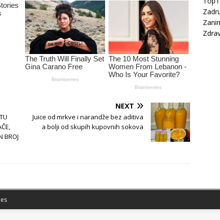
Top
Zadru
Zanim
Zdrav
NEXT
 TU
Juice od mrkve i narandže bez aditiva
AČE,
a bolji od skupih kupovnih sokova
AN BROJ
es