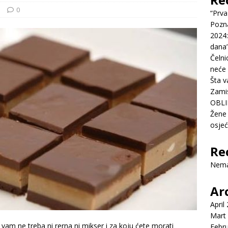
e
0
“Prva
Pozn
2024:
dana’
Čelni
neće 
Šta v
Zamis
OBLI
Žene 
osje
Re
Nema
Ar
April
Mart
am ne treba ni rerna ni mikser i za koju ćete morati
Febr