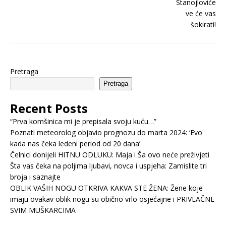
Pretraga
Pretraga
Recent Posts
“Prva komšinica mi je prepisala svoju kuću…”
Poznati meteorolog objavio prognozu do marta 2024: ‘Evo
kada nas čeka ledeni period od 20 dana’
Čelnici donijeli HITNU ODLUKU: Maja i Ša ovo neće preživjeti
Šta vas čeka na poljima ljubavi, novca i uspjeha: Zamislite tri
broja i saznajte
OBLIK VAŠIH NOGU OTKRIVA KAKVA STE ŽENA: Žene koje
imaju ovakav oblik nogu su obično vrlo osjećajne i PRIVLAČNE
SVIM MUŠKARCIMA