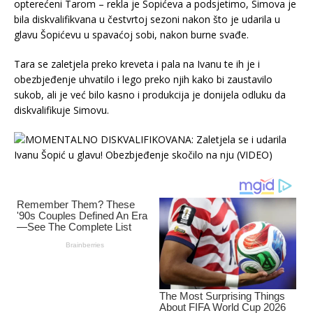
opterećeni Tarom – rekla je Šopićeva a podsjetimo, Simova je
bila diskvalifikvana u čestvrtoj sezoni nakon što je udarila u
glavu Šopićevu u spavaćoj sobi, nakon burne svađe.
Tara se zaletjela preko kreveta i pala na Ivanu te ih je i
obezbjeđenje uhvatilo i lego preko njih kako bi zaustavilo
sukob, ali je već bilo kasno i produkcija je donijela odluku da
diskvalifikuje Simovu.