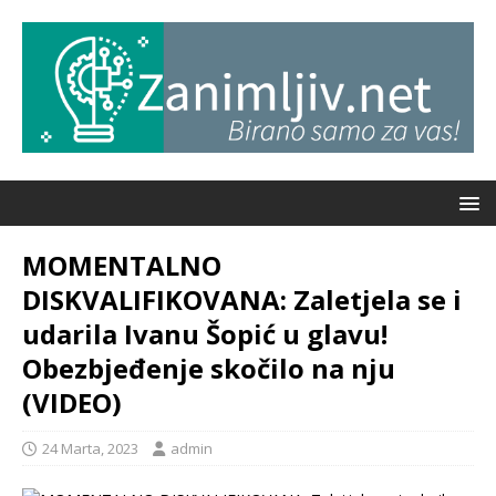
MOMENTALNO
DISKVALIFIKOVANA: Zaletjela se i
udarila Ivanu Šopić u glavu!
Obezbjeđenje skočilo na nju
(VIDEO)
24 Marta, 2023
admin