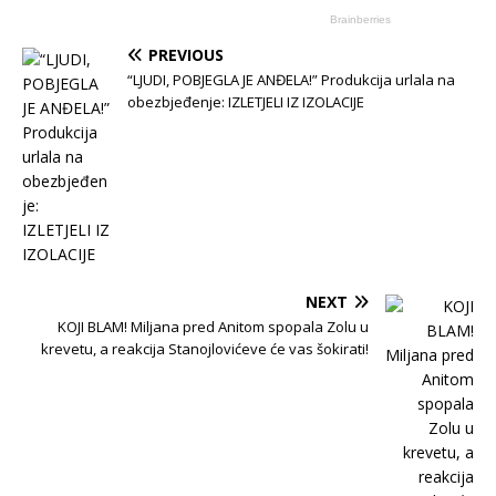
PREVIOUS
“LJUDI, POBJEGLA JE ANĐELA!” Produkcija urlala na
obezbjeđenje: IZLETJELI IZ IZOLACIJE
NEXT
KOJI BLAM! Miljana pred Anitom spopala Zolu u
krevetu, a reakcija Stanojlovićeve će vas šokirati!