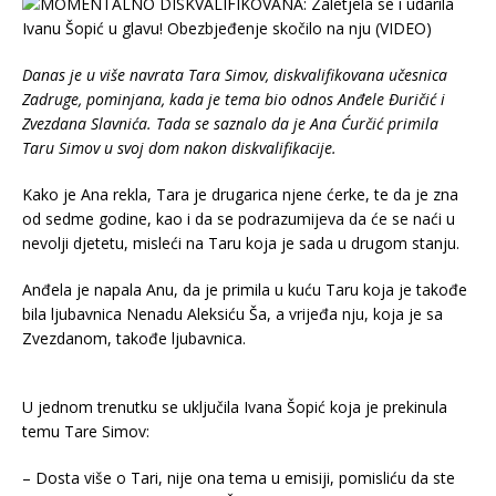
Danas je u više navrata Tara Simov, diskvalifikovana učesnica
Zadruge, pominjana, kada je tema bio odnos Anđele Đuričić i
Zvezdana Slavnića. Tada se saznalo da je Ana Ćurčić primila
Taru Simov u svoj dom nakon diskvalifikacije.
Kako je Ana rekla, Tara je drugarica njene ćerke, te da je zna
od sedme godine, kao i da se podrazumijeva da će se naći u
nevolji djetetu, misleći na Taru koja je sada u drugom stanju.
Anđela je napala Anu, da je primila u kuću Taru koja je takođe
bila ljubavnica Nenadu Aleksiću Ša, a vrijeđa nju, koja je sa
Zvezdanom, takođe ljubavnica.
U jednom trenutku se uključila Ivana Šopić koja je prekinula
temu Tare Simov:
– Dosta više o Tari, nije ona tema u emisiji, pomisliću da ste