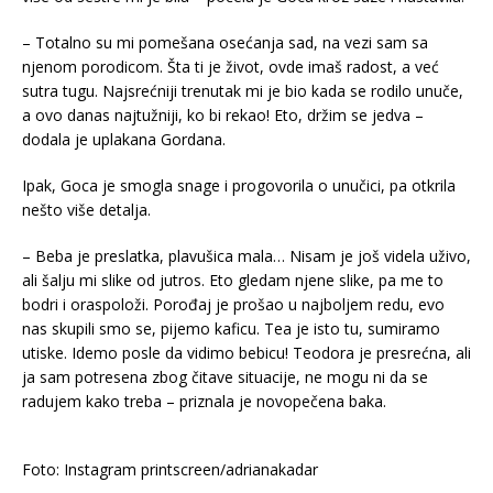
– Totalno su mi pomešana osećanja sad, na vezi sam sa
njenom porodicom. Šta ti je život, ovde imaš radost, a već
sutra tugu. Najsrećniji trenutak mi je bio kada se rodilo unuče,
a ovo danas najtužniji, ko bi rekao! Eto, držim se jedva –
dodala je uplakana Gordana.
Ipak, Goca je smogla snage i progovorila o unučici, pa otkrila
nešto više detalja.
– Beba je preslatka, plavušica mala… Nisam je još videla uživo,
ali šalju mi slike od jutros. Eto gledam njene slike, pa me to
bodri i oraspoloži. Porođaj je prošao u najboljem redu, evo
nas skupili smo se, pijemo kaficu. Tea je isto tu, sumiramo
utiske. Idemo posle da vidimo bebicu! Teodora je presrećna, ali
ja sam potresena zbog čitave situacije, ne mogu ni da se
radujem kako treba – priznala je novopečena baka.
Foto: Instagram printscreen/adrianakadar