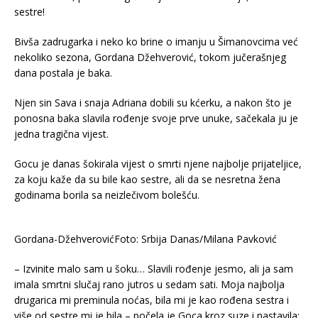
Bivša zadrugarka i neko ko brine o imanju u Šimanovcima već
nekoliko sezona, Gordana Džehverović, tokom jučerašnjeg
dana postala je baka.
Njen sin Sava i snaja Adriana dobili su kćerku, a nakon što je
ponosna baka slavila rođenje svoje prve unuke, sačekala ju je
jedna tragična vijest.
Gocu je danas šokirala vijest o smrti njene najbolje prijateljice,
za koju kaže da su bile kao sestre, ali da se nesretna žena
godinama borila sa neizlečivom bolešću.
Gordana-DžehverovićFoto: Srbija Danas/Milana Pavković
– Izvinite malo sam u šoku… Slavili rođenje jesmo, ali ja sam
imala smrtni slučaj rano jutros u sedam sati. Moja najbolja
drugarica mi preminula noćas, bila mi je kao rođena sestra i
više od sestre mi je bila – počela je Goca kroz suze i nastavila: