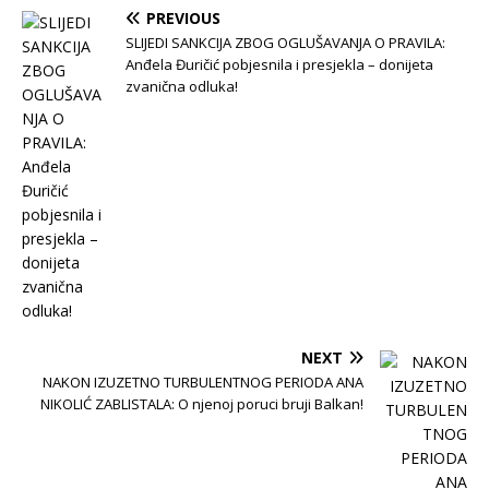
PREVIOUS
SLIJEDI SANKCIJA ZBOG OGLUŠAVANJA O PRAVILA:
Anđela Đuričić pobjesnila i presjekla – donijeta
zvanična odluka!
NEXT
NAKON IZUZETNO TURBULENTNOG PERIODA ANA
NIKOLIĆ ZABLISTALA: O njenoj poruci bruji Balkan!