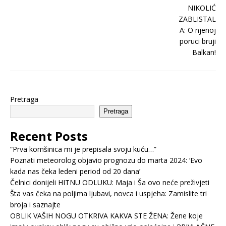
Pretraga
Pretraga
Recent Posts
“Prva komšinica mi je prepisala svoju kuću…”
Poznati meteorolog objavio prognozu do marta 2024: ‘Evo
kada nas čeka ledeni period od 20 dana’
Čelnici donijeli HITNU ODLUKU: Maja i Ša ovo neće preživjeti
Šta vas čeka na poljima ljubavi, novca i uspjeha: Zamislite tri
broja i saznajte
OBLIK VAŠIH NOGU OTKRIVA KAKVA STE ŽENA: Žene koje