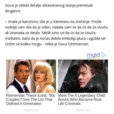
Goca je otkrila detalje zdravstvenog stanja preminule
drugarice.
– Imala je karcinom, išla je u Kamenicu na zračenje. Prošle
nedelje sam išla da je vidim, nadala sam se da će da se izvuče,
ali iznenada se desilo. Mislili smo svi da će da se izvuče,
međutim, kažu da je noćas dobila emboliju pluća i ugušila se!
Držim se koliko mogu – rekla je Goca Džehverović.