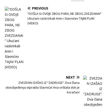
PREVIOUS
“DOŠLA SI OVDJE ZBOG PARA, NE ZBOG ZVEZDANA!”
Ukućani raskrinkali Anin i Slavnićev TAJNI PLAN
(VIDEO)
NEXT
ZVEZDAN IZAŠAO IZ “ZADRUGE”: Dva člana
obezbjeđenja otpratila Slavnića! Ana vrištala dok je
koračao!