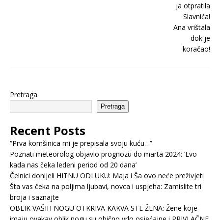
Pretraga
Pretraga
Recent Posts
“Prva komšinica mi je prepisala svoju kuću…”
Poznati meteorolog objavio prognozu do marta 2024: ‘Evo
kada nas čeka ledeni period od 20 dana’
Čelnici donijeli HITNU ODLUKU: Maja i Ša ovo neće preživjeti
Šta vas čeka na poljima ljubavi, novca i uspjeha: Zamislite tri
broja i saznajte
OBLIK VAŠIH NOGU OTKRIVA KAKVA STE ŽENA: Žene koje
imaju ovakav oblik nogu su obično vrlo osjećajne i PRIVLAČNE