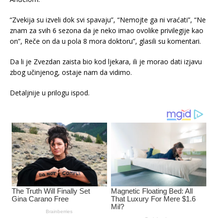
“Zvekija su izveli dok svi spavaju”, “Nemojte ga ni vraćati”, “Ne
znam za svih 6 sezona da je neko imao ovolike privilegije kao
on”, Reče on da u pola 8 mora doktoru”, glasili su komentari.
Da li je Zvezdan zaista bio kod ljekara, ili je morao dati izjavu
zbog učinjenog, ostaje nam da vidimo.
Detaljnije u prilogu ispod.