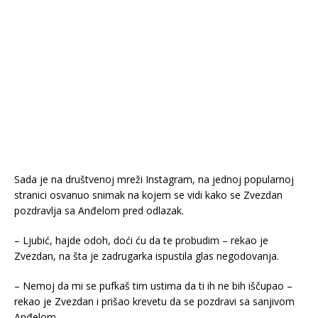
Sada je na društvenoj mreži Instagram, na jednoj popularnoj
stranici osvanuo snimak na kojem se vidi kako se Zvezdan
pozdravlja sa Anđelom pred odlazak.
– Ljubić, hajde odoh, doći ću da te probudim – rekao je
Zvezdan, na šta je zadrugarka ispustila glas negodovanja.
– Nemoj da mi se pufkaš tim ustima da ti ih ne bih iščupao –
rekao je Zvezdan i prišao krevetu da se pozdravi sa sanjivom
Anđelom.