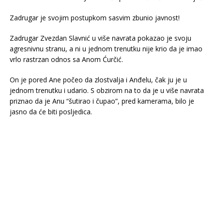
Zadrugar je svojim postupkom sasvim zbunio javnost!
Zadrugar Zvezdan Slavnić u više navrata pokazao je svoju
agresnivnu stranu, a ni u jednom trenutku nije krio da je imao
vrlo rastrzan odnos sa Anom Ćurčić.
On je pored Ane počeo da zlostvalja i Anđelu, čak ju je u
jednom trenutku i udario. S obzirom na to da je u više navrata
priznao da je Anu “šutirao i čupao”, pred kamerama, bilo je
jasno da će biti posljedica.