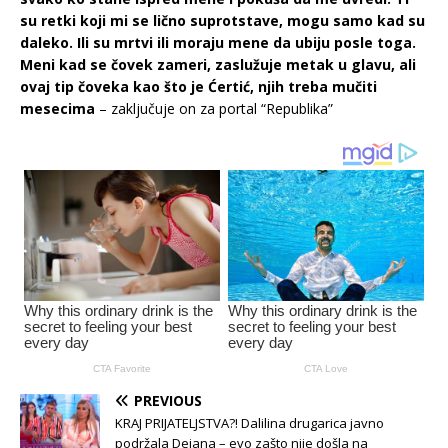
su retki koji mi se lično suprotstave, mogu samo kad su
daleko. Ili su mrtvi ili moraju mene da ubiju posle toga.
Meni kad se čovek zameri, zaslužuje metak u glavu, ali
ovaj tip čoveka kao što je Ćertić, njih treba mučiti
mesecima
– zaključuje on za portal “Republika”
PREVIOUS
KRAJ PRIJATELJSTVA?! Dalilina drugarica javno
podržala Dejana – evo zašto nije došla na