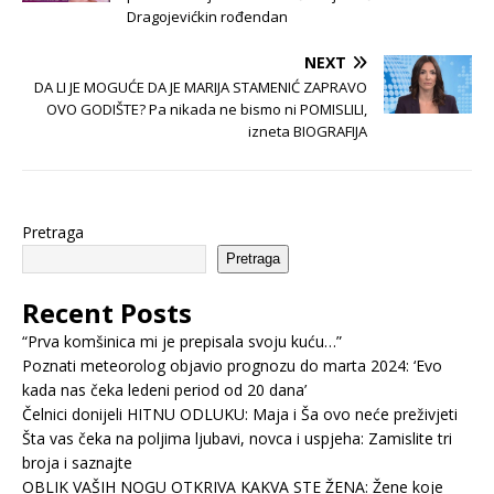
Dragojevićkin rođendan
NEXT
DA LI JE MOGUĆE DA JE MARIJA STAMENIĆ ZAPRAVO
OVO GODIŠTE? Pa nikada ne bismo ni POMISLILI,
izneta BIOGRAFIJA
Pretraga
Pretraga
Recent Posts
“Prva komšinica mi je prepisala svoju kuću…”
Poznati meteorolog objavio prognozu do marta 2024: ‘Evo
kada nas čeka ledeni period od 20 dana’
Čelnici donijeli HITNU ODLUKU: Maja i Ša ovo neće preživjeti
Šta vas čeka na poljima ljubavi, novca i uspjeha: Zamislite tri
broja i saznajte
OBLIK VAŠIH NOGU OTKRIVA KAKVA STE ŽENA: Žene koje