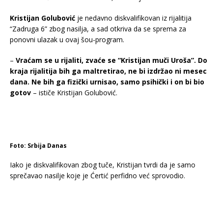
Kristijan Golubović
je nedavno diskvalifikovan iz rijalitija
“Zadruga 6” zbog nasilja, a sad otkriva da se sprema za
ponovni ulazak u ovaj šou-program.
–
Vraćam se u rijaliti, zvaće se “Kristijan muči Uroša”. Do
kraja rijalitija bih ga maltretirao, ne bi izdržao ni mesec
dana. Ne bih ga fizički urnisao, samo psihički i on bi bio
gotov
– ističe Kristijan Golubović.
Foto: Srbija Danas
Iako je diskvalifikovan zbog tuče, Kristijan tvrdi da je samo
sprečavao nasilje koje je Ćertić perfidno već sprovodio.