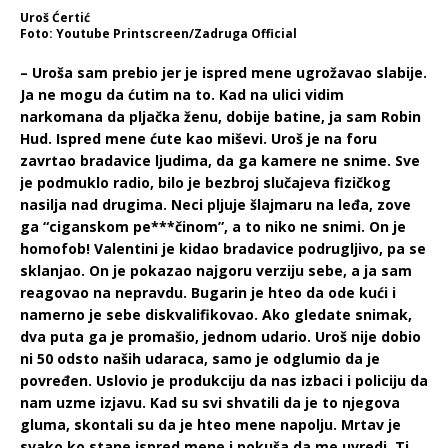
Uroš Ćertić
Foto: Youtube Printscreen/Zadruga Official
– Uroša sam prebio jer je ispred mene ugrožavao slabije.
Ja ne mogu da ćutim na to. Kad na ulici vidim
narkomana da pljačka ženu, dobije batine, ja sam Robin
Hud. Ispred mene ćute kao miševi. Uroš je na foru
zavrtao bradavice ljudima, da ga kamere ne snime. Sve
je podmuklo radio, bilo je bezbroj slučajeva fizičkog
nasilja nad drugima. Neci pljuje šlajmaru na leđa, zove
ga “ciganskom pe***činom”, a to niko ne snimi. On je
homofob! Valentini je kidao bradavice podrugljivo, pa se
sklanjao. On je pokazao najgoru verziju sebe, a ja sam
reagovao na nepravdu. Bugarin je hteo da ode kući i
namerno je sebe diskvalifikovao. Ako gledate snimak,
dva puta ga je promašio, jednom udario. Uroš nije dobio
ni 50 odsto naših udaraca, samo je odglumio da je
povređen. Uslovio je produkciju da nas izbaci i policiju da
nam uzme izjavu. Kad su svi shvatili da je to njegova
gluma, skontali su da je hteo mene napolju. Mrtav je
svako ko stane ispred mene i pokuša da me uvredi. Ti