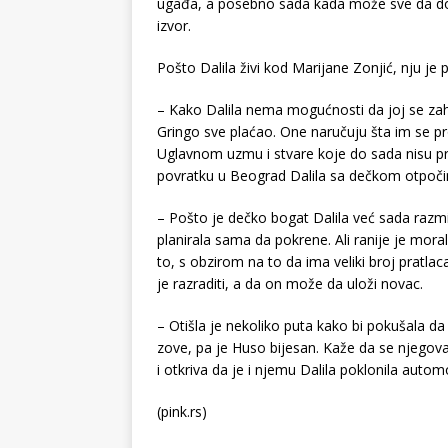
ugađa, a posebno sada kada može sve da dob
izvor.
Pošto Dalila živi kod Marijane Zonjić, nju j
– Kako Dalila nema mogućnosti da joj se zah
Gringo sve plaćao. One naručuju šta im se 
Uglavnom uzmu i stvare koje do sada nisu pr
povratku u Beograd Dalila sa dečkom otpočinj
– Pošto je dečko bogat Dalila već sada razmiš
planirala sama da pokrene. Ali ranije je mora
to, s obzirom na to da ima veliki broj pratla
je razraditi, a da on može da uloži novac.
– Otišla je nekoliko puta kako bi pokušala da 
zove, pa je Huso bijesan. Kaže da se njegova
i otkriva da je i njemu Dalila poklonila autom
(pink.rs)