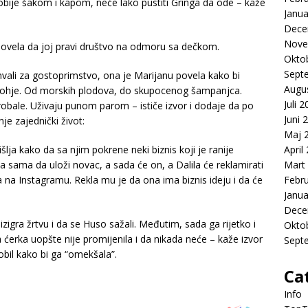
ije šakom i kapom, neće lako pustiti Gringa da ode – kaže
Janua
Dece
Nove
e povela da joj pravi društvo na odmoru sa dečkom.
Okto
Sept
vali za gostoprimstvo, ona je Marijanu povela kako bi
Augu
prohje. Od morskih plodova, do skupocenog šampanjca.
Juli 
obale. Uživaju punom parom – ističe izvor i dodaje da po
Juni 
e zajednički život:
Maj 
lja kako da sa njim pokrene neki biznis koji je ranije
April
la sama da uloži novac, a sada će on, a Dalila će reklamirati
Mart
ca na Instagramu. Rekla mu je da ona ima biznis ideju i da će
Febr
Janua
Dece
izigra žrtvu i da se Huso sažali. Međutim, sada ga rijetko i
Okto
 ćerka uopšte nije promijenila i da nikada neće – kaže izvor
Sept
obil kako bi ga “omekšala”.
Ca
Info