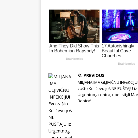
PREVIOUS
MILJANA IMA GLJIVIČNU INFEKCIJU
zašto Kulićevu još NE PUŠTAJU iz
Urgentnog centra, opet stigli Mari
Bebica!