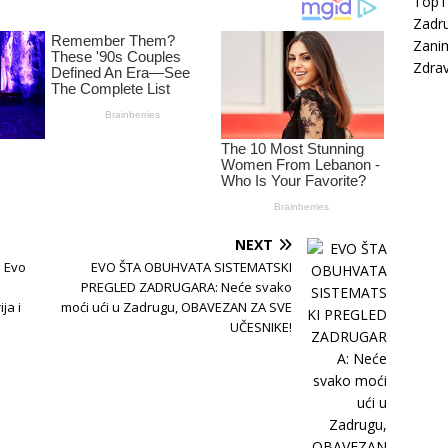
Top
Zadru
Zanim
Zdrav
NEXT
! Evo
EVO ŠTA OBUHVATA SISTEMATSKI
PREGLED ZADRUGARA: Neće svako
ja i
moći ući u Zadrugu, OBAVEZAN ZA SVE
UČESNIKE!