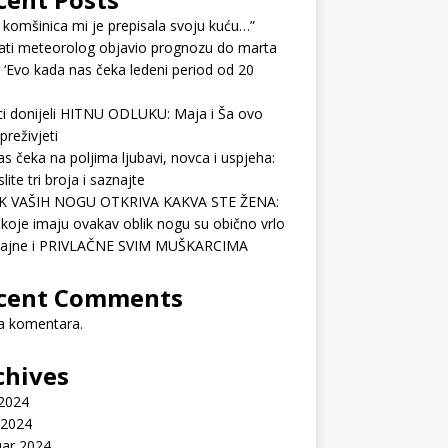
 komšinica mi je prepisala svoju kuću…”
ati meteorolog objavio prognozu do marta
 ‘Evo kada nas čeka ledeni period od 20
ci donijeli HITNU ODLUKU: Maja i Ša ovo
preživjeti
as čeka na poljima ljubavi, novca i uspjeha:
lite tri broja i saznajte
K VAŠIH NOGU OTKRIVA KAKVA STE ŽENA:
koje imaju ovakav oblik nogu su obično vrlo
ćajne i PRIVLAČNE SVIM MUŠKARCIMA
cent Comments
 komentara.
chives
 2024
 2024
uar 2024