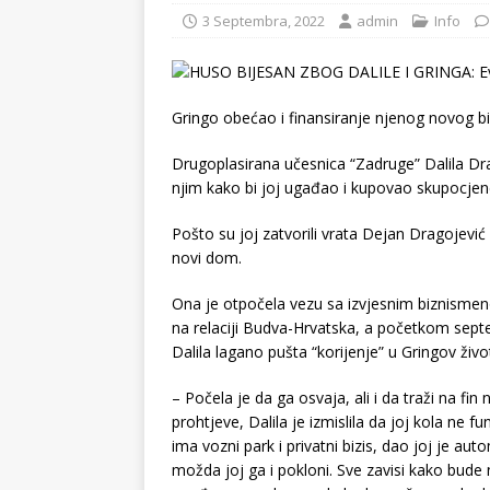
3 Septembra, 2022
admin
Info
Gringo obećao i finansiranje njenog novog bi
Drugoplasirana učesnica “Zadruge” Dalila Dr
njim kako bi joj ugađao i kupovao skupocjene
Pošto su joj zatvorili vrata Dejan Dragojević i
novi dom.
Ona je otpočela vezu sa izvjesnim biznismeno
na relaciji Budva-Hrvatska, a početkom sept
Dalila lagano pušta “korijenje” u Gringov život,
– Počela je da ga osvaja, ali i da traži na fi
prohtjeve, Dalila je izmislila da joj kola ne 
ima vozni park i privatni bizis, dao joj je au
možda joj ga i pokloni. Sve zavisi kako bude 