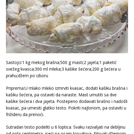
Sastojci:1 kg mekog brašna;500 g masti;2 jajeta;1 paketić
svežeg kvasca;300 ml mleka;3 kašike šećera;200 g šećera u
prahu;džem po izboru
Priprema:U mlako mleko izmrviti kvasac, dodati kašiku brašna i
kašiku šećera, pa ostaviti da naraste. Mast umutiti sa dve
kašike šećera i dva jajeta. Postepeno dodavati brašno i nadošli
kvasac, pa umesiti glatko testo. Pokriti najlonom, pa ostaviti u
frižideru da prenoći.
Sutradan testo podeliti u 6 loptica. Svaku razvaljati na debljinu
od pola centimetra, iseći na osam trouglova. Filovati džemom