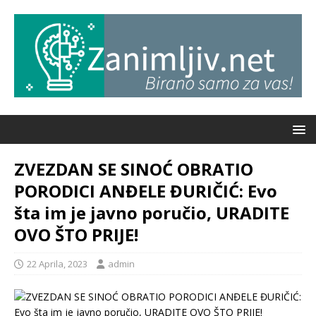
ZVEZDAN SE SINOĆ OBRATIO
PORODICI ANĐELE ĐURIČIĆ: Evo
šta im je javno poručio, URADITE
OVO ŠTO PRIJE!
22 Aprila, 2023
admin