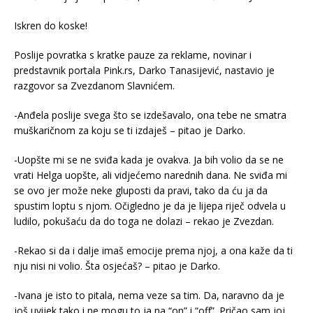
Iskren do koske!
Poslije povratka s kratke pauze za reklame, novinar i
predstavnik portala Pink.rs, Darko Tanasijević, nastavio je
razgovor sa Zvezdanom Slavnićem.
-Anđela poslije svega što se izdešavalo, ona tebe ne smatra
muškaričnom za koju se ti izdaješ – pitao je Darko.
-Uopšte mi se ne sviđa kada je ovakva. Ja bih volio da se ne
vrati Helga uopšte, ali vidjećemo narednih dana. Ne sviđa mi
se ovo jer može neke gluposti da pravi, tako da ću ja da
spustim loptu s njom. Očigledno je da je lijepa riječ odvela u
ludilo, pokušaću da do toga ne dolazi – rekao je Zvezdan.
-Rekao si da i dalje imaš emocije prema njoj, a ona kaže da ti
nju nisi ni volio. Šta osjećaš? – pitao je Darko.
-Ivana je isto to pitala, nema veze sa tim. Da, naravno da je
još uvijek tako i ne mogu to ja na “on” i “off”. Pričao sam joj