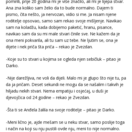
pomirili, prije 20 godina mi je više značilo, ali mi je lijepa stvar.
Ana zna koliko sam želio da to bude normalno. Dajem ti
pismo, čita nešto, ja nervozan, vidio si me. Ja nisam njene
roditelje opsovao, samo sam rekao svoje mišljenje. Navikao
sam na koladžu, kada dobijemo paketić, hranu, pisance,
navikao sam da su mi male stvari činile sve. Ne kažem da je
ona meni pokvarila, ali tu sam uz tebe. Ne ljutim se, ona je
dijete i nek priča šta priča – rekao je Zvezdan.
-Koje su to stvari u kojima se ogleda njen sebičluk – pitao je
Darko.
-Nije darežljiva, ne voli da dijeli. Malo mi je glupo što nije tu, pa
da ja pričam. Deset sekundi ne mogu da se našalim i takvih je
hiljadu nekih stvari. Nema empatiju i osjećaj, u duši je
djevojčica od 24 godine – rekao je Zvezdan.
-Šta ti se Anđela žalila na svoje roditelje – pitao je Darko.
-Meni lično je, ajde mešam se u neku stvar, samo poslije toga
i način na koji su nju pustili ovde nju, meni to nije normalno.