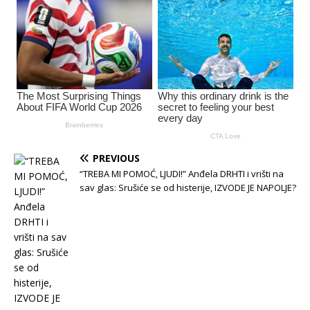
PREVIOUS
“TREBA MI POMOĆ, LJUDI!” Anđela DRHTI i vrišti na
sav glas: Srušiće se od histerije, IZVODE JE NAPOLJE?