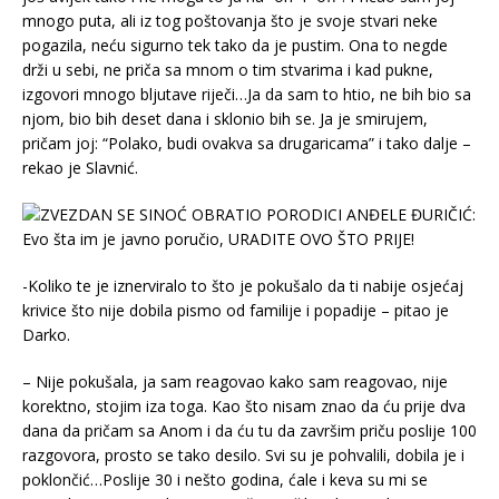
mnogo puta, ali iz tog poštovanja što je svoje stvari neke
pogazila, neću sigurno tek tako da je pustim. Ona to negde
drži u sebi, ne priča sa mnom o tim stvarima i kad pukne,
izgovori mnogo bljutave riječi…Ja da sam to htio, ne bih bio sa
njom, bio bih deset dana i sklonio bih se. Ja je smirujem,
pričam joj: “Polako, budi ovakva sa drugaricama” i tako dalje –
rekao je Slavnić.
-Koliko te je iznerviralo to što je pokušalo da ti nabije osjećaj
krivice što nije dobila pismo od familije i popadije – pitao je
Darko.
– Nije pokušala, ja sam reagovao kako sam reagovao, nije
korektno, stojim iza toga. Kao što nisam znao da ću prije dva
dana da pričam sa Anom i da ću tu da završim priču poslije 100
razgovora, prosto se tako desilo. Svi su je pohvalili, dobila je i
poklončić…Poslije 30 i nešto godina, ćale i keva su mi se