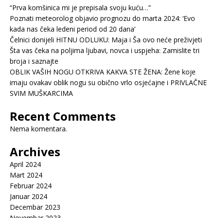
“Prva komšinica mi je prepisala svoju kuću…”
Poznati meteorolog objavio prognozu do marta 2024: ‘Evo
kada nas čeka ledeni period od 20 dana’
Čelnici donijeli HITNU ODLUKU: Maja i Ša ovo neće preživjeti
Šta vas čeka na poljima ljubavi, novca i uspjeha: Zamislite tri
broja i saznajte
OBLIK VAŠIH NOGU OTKRIVA KAKVA STE ŽENA: Žene koje
imaju ovakav oblik nogu su obično vrlo osjećajne i PRIVLAČNE
SVIM MUŠKARCIMA
Recent Comments
Nema komentara.
Archives
April 2024
Mart 2024
Februar 2024
Januar 2024
Decembar 2023
Novembar 2023