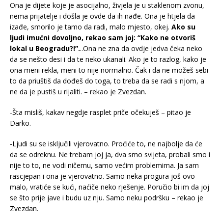
Ona je dijete koje je asocijalno, živjela je u staklenom zvonu,
nema prijatelje i došla je ovde da ih nađe. Ona je htjela da
izađe, smorilo je tamo da radi, malo mjesto, okej.
Ako su
ljudi imućni dovoljno, rekao sam joj: “Kako ne otvoriš
lokal u Beogradu?!”.
..Ona ne zna da ovdje jedva čeka neko
da se nešto desi i da te neko ukanali. Ako je to razlog, kako je
ona meni rekla, meni to nije normalno. Čak i da ne možeš sebi
to da priuštiš da dođeš do toga, to treba da se radi s njom, a
ne da je pustiš u rijaliti. – rekao je Zvezdan.
-Šta misliš, kakav negdje rasplet priče očekuješ – pitao je
Darko.
-Ljudi su se isključili vjerovatno. Proćiće to, ne najbolje da će
da se odreknu. Ne trebam joj ja, dva smo svijeta, probali smo i
nije to to, ne vodi ničemu, samo većim problemima. Ja sam
rascjepan i ona je vjerovatno. Samo neka progura još ovo
malo, vratiće se kući, naćiče neko rješenje. Poručio bi im da joj
se što prije jave i budu uz nju. Samo neku podršku – rekao je
Zvezdan.