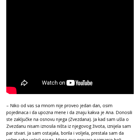
– Niko od vas sa mnom nije proveo jedan dan, osim
pojedinaca i da upozna mene i da znaju kakva je Ana. Donosili
ste zaključke na osnovu njega (Zvezdana). Ja kad sam ušla o
Zvezdanu nisam iznosila ništa iz njegovog života, iznijela sam
par stvari. Ja sam ostajala, borila i voljela, prestala sam da
volim sebe voleći njega. Mene ova prevara najmanje boli,