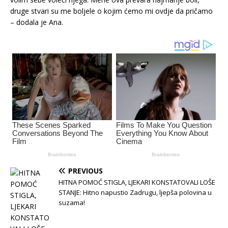
druge stvari su me boljele o kojim ćemo mi ovdje da pričamo
– dodala je Ana.
PREVIOUS
HITNA POMOĆ STIGLA, LJEKARI KONSTATOVALI LOŠE
STANJE: Hitno napustio Zadrugu, ljepša polovina u
suzama!