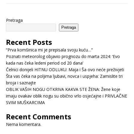
Pretraga
Pretraga
Recent Posts
“Prva komšinica mi je prepisala svoju kuću…”
Poznati meteorolog objavio prognozu do marta 2024: ‘Evo
kada nas čeka ledeni period od 20 dana’
Čelnici donijeli HITNU ODLUKU: Maja i Ša ovo neće preživjeti
Šta vas čeka na poljima ljubavi, novca i uspjeha: Zamislite tri
broja i saznajte
OBLIK VAŠIH NOGU OTKRIVA KAKVA STE ŽENA: Žene koje
imaju ovakav oblik nogu su obično vrlo osjećajne i PRIVLAČNE
SVIM MUŠKARCIMA
Recent Comments
Nema komentara.