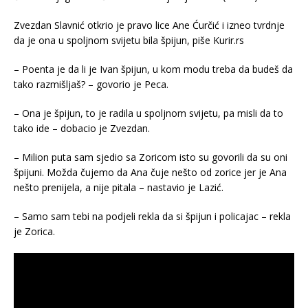
Zvezdan Slavnić otkrio je pravo lice Ane Ćurčić i izneo tvrdnje
da je ona u spoljnom svijetu bila špijun, piše Kurir.rs
– Poenta je da li je Ivan špijun, u kom modu treba da budeš da
tako razmišljaš? – govorio je Peca.
– Ona je špijun, to je radila u spoljnom svijetu, pa misli da to
tako ide – dobacio je Zvezdan.
– Milion puta sam sjedio sa Zoricom isto su govorili da su oni
špijuni. Možda čujemo da Ana čuje nešto od zorice jer je Ana
nešto prenijela, a nije pitala – nastavio je Lazić.
– Samo sam tebi na podjeli rekla da si špijun i policajac – rekla
je Zorica.