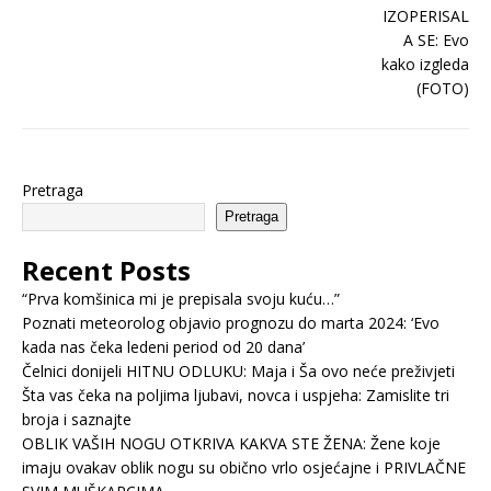
Pretraga
Pretraga
Recent Posts
“Prva komšinica mi je prepisala svoju kuću…”
Poznati meteorolog objavio prognozu do marta 2024: ‘Evo
kada nas čeka ledeni period od 20 dana’
Čelnici donijeli HITNU ODLUKU: Maja i Ša ovo neće preživjeti
Šta vas čeka na poljima ljubavi, novca i uspjeha: Zamislite tri
broja i saznajte
OBLIK VAŠIH NOGU OTKRIVA KAKVA STE ŽENA: Žene koje
imaju ovakav oblik nogu su obično vrlo osjećajne i PRIVLAČNE