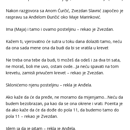
Nakon razgovora sa Anom Ćurčić, Zvezdan Slavnić započeo je
raspravu sa Anđelom Đuričić oko Maje Marinković.
Ima (Maja) i tamo i ovamo posteljinu – rekao je Zvezdan.
Kažem ti, vjerovatno će sutra u toku dana dolaziti tamo, neću
da ona sada mene ona da budi da bi se vratila u krevet
Ne treba ona tebe da budi, ti možeš da odeš i za dva tri sata,
ne moraš, boli me uvo, ostani ovde…Ja neću spavati na tom
krevetu, zamisli privučem krevet – rekao je Zvezdan.
Sklonićemo njenu posteljinu – rekla je Anđela.
Ako kaže da će da pređe, ne moramo da mijenjamo…Neću da
budem bezobrazan, pa kao da se ona okrene i vrati. Poenta je
da ako kaže da će da dođe do pola 11, da budemo tamo do
pola 11 – rekao je Zvezdan.
Idem ja da je pitam – rekla je Anđela.