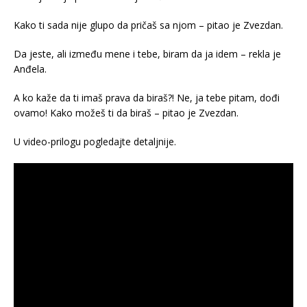
Kako ti sada nije glupo da pričaš sa njom – pitao je Zvezdan.
Da jeste, ali između mene i tebe, biram da ja idem – rekla je
Anđela.
A ko kaže da ti imaš prava da biraš?! Ne, ja tebe pitam, dođi
ovamo! Kako možeš ti da biraš – pitao je Zvezdan.
U video-prilogu pogledajte detaljnije.