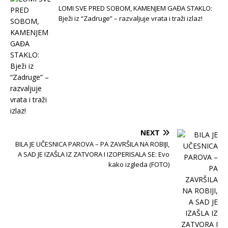
LOMI SVE PRED SOBOM, KAMENJEM GAĐA STAKLO:
Bježi iz “Zadruge” – razvaljuje vrata i traži izlaz!
NEXT
BILA JE UČESNICA PAROVA – PA ZAVRŠILA NA ROBIJI,
A SAD JE IZAŠLA IZ ZATVORA I IZOPERISALA SE: Evo
kako izgleda (FOTO)