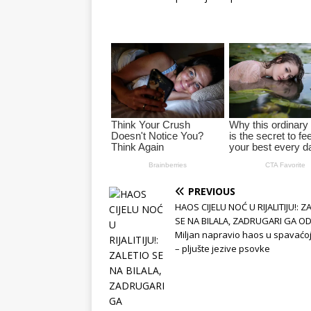
PREVIOUS
HAOS CIJELU NOĆ U RIJALITIJU!: Z
SE NA BILALA, ZADRUGARI GA OD
Miljan napravio haos u spavaćoj
– pljušte jezive psovke