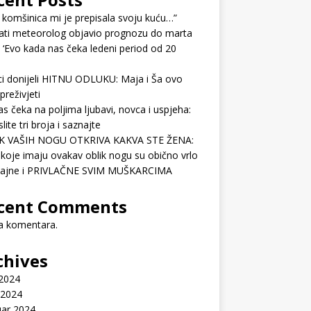
 komšinica mi je prepisala svoju kuću…”
ati meteorolog objavio prognozu do marta
 ‘Evo kada nas čeka ledeni period od 20
ci donijeli HITNU ODLUKU: Maja i Ša ovo
preživjeti
as čeka na poljima ljubavi, novca i uspjeha:
lite tri broja i saznajte
K VAŠIH NOGU OTKRIVA KAKVA STE ŽENA:
koje imaju ovakav oblik nogu su obično vrlo
ćajne i PRIVLAČNE SVIM MUŠKARCIMA
cent Comments
 komentara.
chives
 2024
 2024
uar 2024