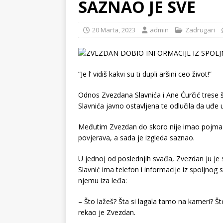
SAZNAO JE SVE
20 Marta, 2023
admin
Zadrugari
“Je l’ vidiš kakvi su ti dupli aršini ceo život!”
Odnos Zvezdana Slavnića i Ane Ćurčić trese
Slavnića javno ostavljena te odlučila da uđe u r
Međutim Zvezdan do skoro nije imao pojma št
povjerava, a sada je izgleda saznao.
U jednoj od poslednjih svađa, Zvezdan ju je
Slavnić ima telefon i informacije iz spoljnog 
njemu iza leđa:
– Što lažeš? Šta si lagala tamo na kameri? Št
rekao je Zvezdan.