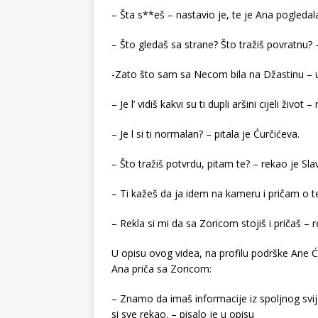
– Šta s**eš – nastavio je, te je Ana pogledala
– Što gledaš sa strane? Što tražiš povratnu? –
-Zato što sam sa Necom bila na Džastinu – uz
– Je l’ vidiš kakvi su ti dupli aršini cijeli život 
– Je l si ti normalan? – pitala je Ćurčićeva.
– Što tražiš potvrdu, pitam te? – rekao je Slav
– Ti kažeš da ja idem na kameru i pričam o teb
– Rekla si mi da sa Zoricom stojiš i pričaš – 
U opisu ovog videa, na profilu podrške Ane Ć
Ana priča sa Zoricom:
– Znamo da imaš informacije iz spoljnog svij
si sve rekao. – pisalo je u opisu