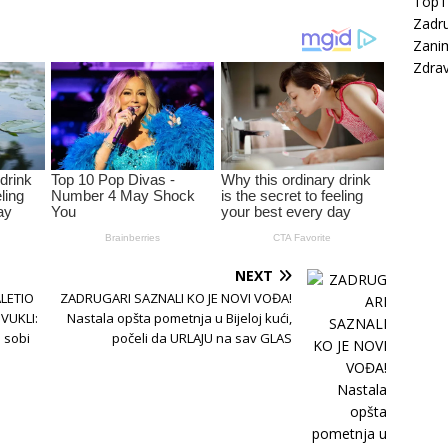
Top
Zadru
Zanim
Zdrav
NEXT
ALETIO
ZADRUGARI SAZNALI KO JE NOVI VOĐA!
VUKLI:
Nastala opšta pometnja u Bijeloj kući,
 sobi
počeli da URLAJU na sav GLAS