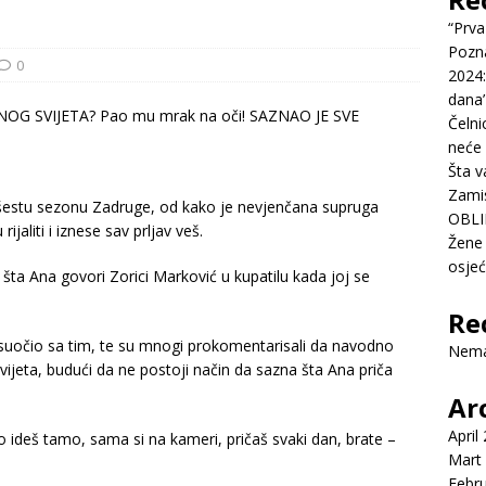
“Prva
Pozn
0
2024:
dana’
Čelni
neće 
Šta v
Zamis
 šestu sezonu Zadruge, od kako je nevjenčana supruga
OBLI
ijaliti i iznese sav prljav veš.
Žene 
osje
a Ana govori Zorici Marković u kupatilu kada joj se
Re
 suočio sa tim, te su mnogi prokomentarisali da navodno
Nema
svijeta, budući da ne postoji način da sazna šta Ana priča
Ar
April
o ideš tamo, sama si na kameri, pričaš svaki dan, brate –
Mart
Febr