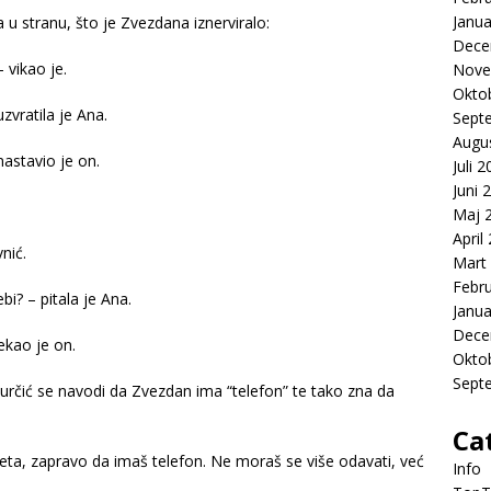
Janua
 u stranu, što je Zvezdana iznerviralo:
Dece
 vikao je.
Nove
Okto
vratila je Ana.
Sept
Augu
– nastavio je on.
Juli 
Juni 
Maj 
April
nić.
Mart
Febr
i? – pitala je Ana.
Janua
Dece
rekao je on.
Okto
Sept
určić se navodi da Zvezdan ima “telefon” te tako zna da
Ca
eta, zapravo da imaš telefon. Ne moraš se više odavati, već
Info