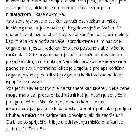
kažem da morate da se riješite svih ovih pića, ja i dalje pijem
jutarnju kafu, ali ključ je umjerenost i balansiranje sa
hidratacijom – kaže doktorka.
Kao žena vjerovatno ste čuli za važnost vežbanja mišića
karličnog dna, koje se nazivaju Kegelove vježbe. Vaši mišići
dna bešike oblažu unutrašnjost vaše karlične kosti, oni djeluju
kao mreža koja održava vaše reproduktivne i eliminacione
organe na mjestu. Kada karlično dno postane slabo, više ne
može da drži te organe na mjestu i to može da dovede do
prolapsa i drugih disfunkcija. Vaginalni prolaps je kada vagina
padne sa svoje normalne lokacije u tijelu, a prolaps karličnih
organa je kada jedan ili više organa u karlici sklizne nadole i
ispupče se u vaginu.
Posljednji savjet dr irwin je da “stisnete kad kišete”. Neke žene
mogu malo da “procure” kad kišu ili kašlju, nasmiju se, trče ili
podignu nešto teško. Ovo je poznato kao stresna
inkontinencija i javlja se kada postoji dodatni pritisak u predjelu
trbuha, a mišići dna karlice nisu dovoljno jaki da zadrže urin.
Da bi se to spriječilo, trik je u održavanju mišića dna karlice
jakim, piše Žena Blic.