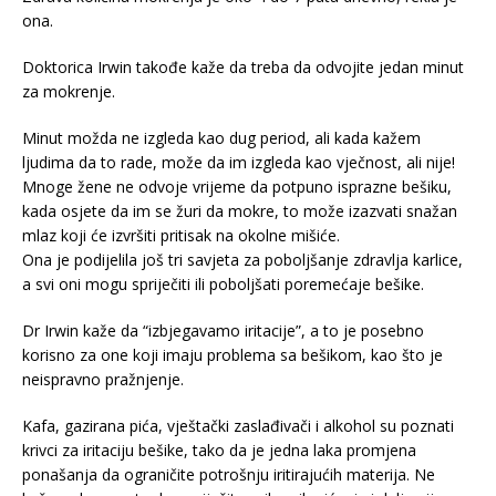
ona.
Doktorica Irwin takođe kaže da treba da odvojite jedan minut
za mokrenje.
Minut možda ne izgleda kao dug period, ali kada kažem
ljudima da to rade, može da im izgleda kao vječnost, ali nije!
Mnoge žene ne odvoje vrijeme da potpuno isprazne bešiku,
kada osjete da im se žuri da mokre, to može izazvati snažan
mlaz koji će izvršiti pritisak na okolne mišiće.
Ona je podijelila još tri savjeta za poboljšanje zdravlja karlice,
a svi oni mogu spriječiti ili poboljšati poremećaje bešike.
Dr Irwin kaže da “izbjegavamo iritacije”, a to je posebno
korisno za one koji imaju problema sa bešikom, kao što je
neispravno pražnjenje.
Kafa, gazirana pića, vještački zaslađivači i alkohol su poznati
krivci za iritaciju bešike, tako da je jedna laka promjena
ponašanja da ograničite potrošnju iritirajućih materija. Ne