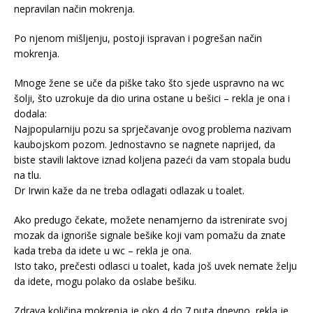
nepravilan način mokrenja.
Po njenom mišljenju, postoji ispravan i pogrešan način
mokrenja.
Mnoge žene se uče da piške tako što sjede uspravno na wc
šolji, što uzrokuje da dio urina ostane u bešici – rekla je ona i
dodala:
Najpopularniju pozu sa sprječavanje ovog problema nazivam
kaubojskom pozom. Jednostavno se nagnete naprijed, da
biste stavili laktove iznad koljena pazeći da vam stopala budu
na tlu.
Dr Irwin kaže da ne treba odlagati odlazak u toalet.
Ako predugo čekate, možete nenamjerno da istrenirate svoj
mozak da ignoriše signale bešike koji vam pomažu da znate
kada treba da idete u wc – rekla je ona.
Isto tako, prečesti odlasci u toalet, kada još uvek nemate želju
da idete, mogu polako da oslabe bešiku.
Zdrava količina mokrenja je oko 4 do 7 puta dnevno, rekla je