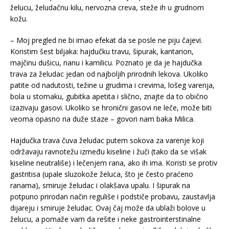
želucu, želudačnu kilu, nervozna creva, steže ih u grudnom
kožu.
– Moj pregled ne bi imao efekat da se posle ne piju čajevi.
Koristim šest biljaka: hajdučku travu, šipurak, kantarion,
majčinu dušicu, nanu i kamilicu. Poznato je da je hajdučka
trava za želudac jedan od najboljih prirodnih lekova. Ukoliko
patite od nadutosti, težine u grudima i crevima, lošeg varenja,
bola u stomaku, gubitka apetita i slično, znajte da to obično
izazivaju gasovi. Ukoliko se hronični gasovi ne leče, može biti
veoma opasno na duže staze – govori nam baka Milica.
Hajdučka trava čuva želudac putem sokova za varenje koji
održavaju ravnotežu između kiseline i žuči (tako da se višak
kiseline neutrališe) i lečenjem rana, ako ih ima. Koristi se protiv
gastritisa (upale sluzokože želuca, što je često praćeno
ranama), smiruje želudac i olakšava upalu. I šipurak na
potpuno prirodan način reguliše i podstiče probavu, zaustavlja
dijareju i smiruje želudac. Ovaj čaj može da ublaži bolove u
želucu, a pomaže vam da rešite i neke gastrointerstinalne