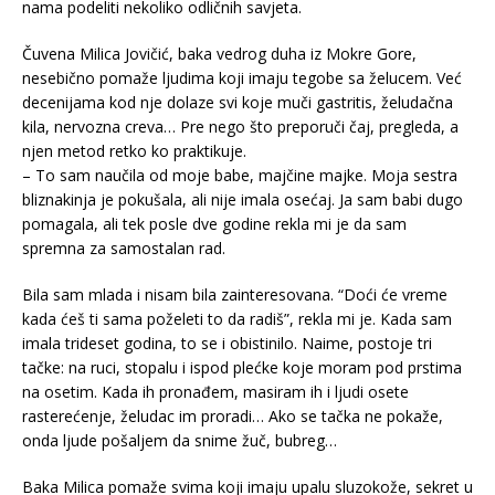
nama podeliti nekoliko odličnih savjeta.
Čuvena Milica Jovičić, baka vedrog duha iz Mokre Gore,
nesebično pomaže ljudima koji imaju tegobe sa želucem. Već
decenijama kod nje dolaze svi koje muči gastritis, želudačna
kila, nervozna creva… Pre nego što preporuči čaj, pregleda, a
njen metod retko ko praktikuje.
– To sam naučila od moje babe, majčine majke. Moja sestra
bliznakinja je pokušala, ali nije imala osećaj. Ja sam babi dugo
pomagala, ali tek posle dve godine rekla mi je da sam
spremna za samostalan rad.
Bila sam mlada i nisam bila zainteresovana. “Doći će vreme
kada ćeš ti sama poželeti to da radiš”, rekla mi je. Kada sam
imala trideset godina, to se i obistinilo. Naime, postoje tri
tačke: na ruci, stopalu i ispod plećke koje moram pod prstima
na osetim. Kada ih pronađem, masiram ih i ljudi osete
rasterećenje, želudac im proradi… Ako se tačka ne pokaže,
onda ljude pošaljem da snime žuč, bubreg…
Baka Milica pomaže svima koji imaju upalu sluzokože, sekret u