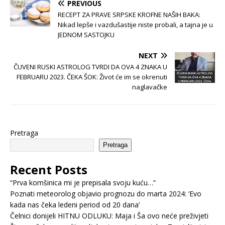
PREVIOUS
RECEPT ZA PRAVE SRPSKE KROFNE NAŠIH BAKA:
Nikad lepše i vazdušastije niste probali, a tajna je u
JEDNOM SASTOJKU
NEXT
ČUVENI RUSKI ASTROLOG TVRDI DA OVA 4 ZNAKA U
FEBRUARU 2023. ČEKA ŠOK: Život će im se okrenuti
naglavačke
Pretraga
Pretraga
Recent Posts
“Prva komšinica mi je prepisala svoju kuću…”
Poznati meteorolog objavio prognozu do marta 2024: ‘Evo
kada nas čeka ledeni period od 20 dana’
Čelnici donijeli HITNU ODLUKU: Maja i Ša ovo neće preživjeti