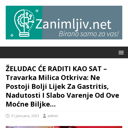
ŽELUDAC ĆE RADITI KAO SAT –
Travarka Milica Otkriva: Ne
Postoji Bolji Lijek Za Gastritis,
Nadutosti I Slabo Varenje Od Ove
Moćne Biljke…
31 Januara, 2023
admin