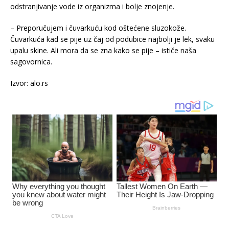
odstranjivanje vode iz organizma i bolje znojenje.
– Preporučujem i čuvarkuću kod oštećene sluzokože.
Čuvarkuća kad se pije uz čaj od podubice najbolji je lek, svaku
upalu skine. Ali mora da se zna kako se pije – ističe naša
sagovornica.
Izvor: alo.rs