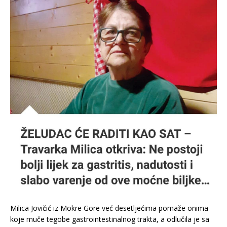
Milica Jovičić iz Mokre Gore već desetljećima pomaže onima
koje muče tegobe gastrointestinalnog trakta, a odlučila je sa