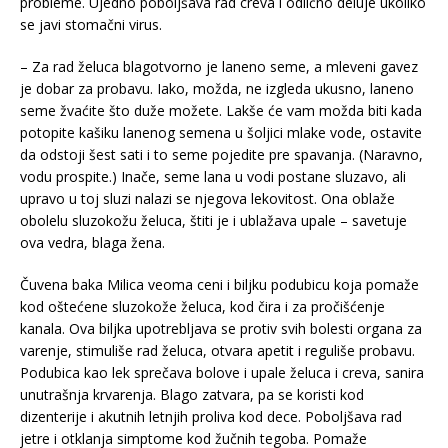
probleme. Ujedno poboljšava rad creva i odlično deluje ukoliko
se javi stomačni virus.
– Za rad želuca blagotvorno je laneno seme, a mleveni gavez
je dobar za probavu. Iako, možda, ne izgleda ukusno, laneno
seme žvaćite što duže možete. Lakše će vam možda biti kada
potopite kašiku lanenog semena u šoljici mlake vode, ostavite
da odstoji šest sati i to seme pojedite pre spavanja. (Naravno,
vodu prospite.) Inače, seme lana u vodi postane sluzavo, ali
upravo u toj sluzi nalazi se njegova le­ko­vitost. Ona oblaže
obolelu sluzokožu že­lu­ca, štiti je i ublažava upale – savetuje
ova vedra, blaga žena.
Čuvena baka Milica veoma ceni i biljku podubicu koja pomaže
kod oštećene sluzokože želuca, kod čira i za pročišćenje
kanala. Ova biljka upotrebljava se protiv svih bolesti organa za
varenje, stimuliše rad želuca, otvara apetit i reguliše probavu.
Podubica kao lek sprečava bolove i upale želuca i creva, sanira
unutrašnja krvarenja. Blago zatvara, pa se koristi kod
dizenterije i akutnih letnjih proliva kod dece. Poboljšava rad
jetre i otklanja simptome kod žučnih tegoba. Pomaže