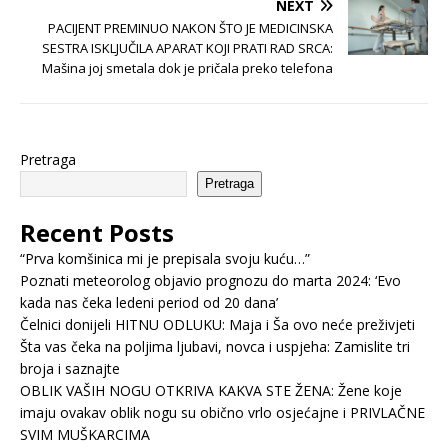
NEXT
PACIJENT PREMINUO NAKON ŠTO JE MEDICINSKA
SESTRA ISKLJUČILA APARAT KOJI PRATI RAD SRCA:
Mašina joj smetala dok je pričala preko telefona
Pretraga
Pretraga
Recent Posts
“Prva komšinica mi je prepisala svoju kuću…”
Poznati meteorolog objavio prognozu do marta 2024: ‘Evo
kada nas čeka ledeni period od 20 dana’
Čelnici donijeli HITNU ODLUKU: Maja i Ša ovo neće preživjeti
Šta vas čeka na poljima ljubavi, novca i uspjeha: Zamislite tri
broja i saznajte
OBLIK VAŠIH NOGU OTKRIVA KAKVA STE ŽENA: Žene koje
imaju ovakav oblik nogu su obično vrlo osjećajne i PRIVLAČNE
SVIM MUŠKARCIMA