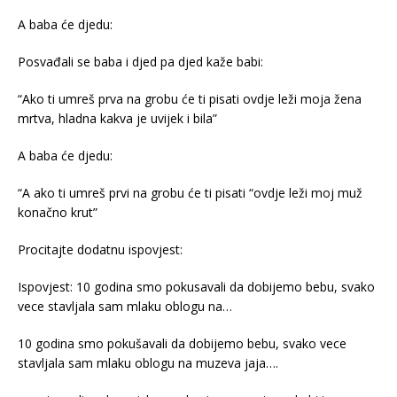
A baba će djedu:
Posvađali se baba i djed pa djed kaže babi:
“Ako ti umreš prva na grobu će ti pisati ovdje leži moja žena
mrtva, hladna kakva je uvijek i bila”
A baba će djedu:
“A ako ti umreš prvi na grobu će ti pisati “ovdje leži moj muž
konačno krut”
Procitajte dodatnu ispovjest:
Ispovjest: 10 godina smo pokusavali da dobijemo bebu, svako
vece stavljala sam mlaku oblogu na…
10 godina smo pokušavali da dobijemo bebu, svako vece
stavljala sam mlaku oblogu na muzeva jaja….