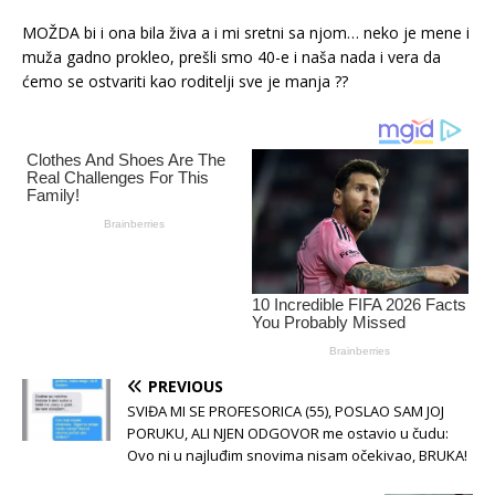
MOŽDA bi i ona bila živa a i mi sretni sa njom… neko je mene i
muža gadno prokleo, prešli smo 40-e i naša nada i vera da
ćemo se ostvariti kao roditelji sve je manja ??
PREVIOUS
SVIĐA MI SE PROFESORICA (55), POSLAO SAM JOJ
PORUKU, ALI NJEN ODGOVOR me ostavio u čudu:
Ovo ni u najluđim snovima nisam očekivao, BRUKA!