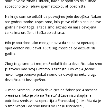
muz je vodio zdravu ishranu, bavio se sportom da bi imao
sposobno telo i zdravi spermatozoidi, ali opet ništa.
Na kraju som se odlučili da posvojimo jedn devojčicu. Nakon
par godina “borbe” uspeli smo, bilo je sve idilično nepune dve
godina nakon toga, a tada smo saznači da naša osvojena
ćerka ima urođenu i tešku bolest srca.
Bilo je potrebno jako mnogo novca da se da za operaciju i
opet doktori nisu davali 100% sigurnosti da će doživeti 18
godina.
Zbog toga smo ja i moj muž odlučili da tu devojčicu iako smo
je zavoleli kao svoju vratimo u sirotište. Evo već 4 godine
nakon toga ponovo pokušavamo da osvojimo neku drugu
devojčicu, ali bezuspešno.
U međuvremenu je naša devojčica na žalost pre 4 meseca
preminula. Iako je bila na “teretu” države nisu skupljena
potrebna sredstva za operaciju u Francuskoj :(… Možda da je
nismo vraćali i da smo uložili ovu našu ušteđevinu,