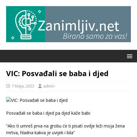
VIC: Posvađali se baba i djed
1 Maja, 2023
admin
Posvađali se baba i djed pa djed kaže babi:
“Ako ti umreš prva na grobu će ti pisati ovdje leži moja žena
mrtva, hladna kakva je uvijek i bila”