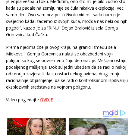
je vojna vežba u toku. Međutim, ono što mi je bilo čudno što
kada su padale na zemlju nije se čula nikakva eksplozija, već
samo dim. Ovo sam prvi put u životu video i sada nam nije
svejedno kada izađemo iz svojih kuća, možda nas neki od njih
pogodi”, kazao je za “RINU” Dejan Bralović iz sela Gornja
Gorevnica kod Čačka.
Prema riječima žitelja ovog kraja, na granici između sela
Miokovci i Gornja Gorevnica nalazi se obezbeđeni vojni
poligon sa kog se povremeno čuju detonacije. Meštani ostaju
podeljenog mišljenja. Dok su jedni ubeđeni da se radi o nekoj
od teorija zavjera ili da su ostaci nekog aviona, drugi imaju
racionalnije objašnjenje, da se radi o kontrolisanom ispitivanju
eksplozivnih sredstava na vojnom poligonu.
Video pogledajte
OVDJE
.