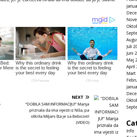
Janua
Dece
Nove
Okto
Sept
Augu
Juli 
Juni 
Maj 
April
Mart
Febr
Janua
Dece
NEXT
Okto
o
“DOBILA SAM INFORMACIJU!” Marija
Sept
priznala da ima vijesti iz Niša, pa
otkrila Miljani šta je sa Bebicom!
Ca
(VIDEO)
Info