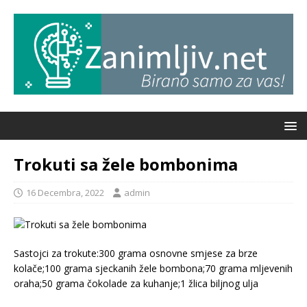
Trokuti sa žele bombonima
16 Decembra, 2022
admin
Sastojci za trokute:300 grama osnovne smjese za brze
kolače;100 grama sjeckanih žele bombona;70 grama mljevenih
oraha;50 grama čokolade za kuhanje;1 žlica biljnog ulja