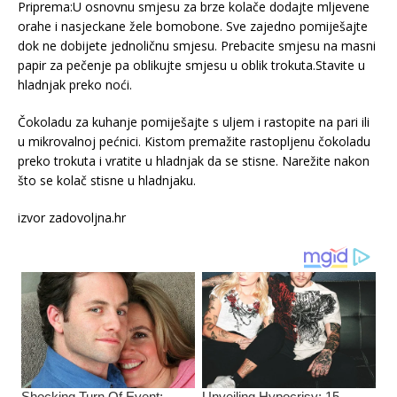
Priprema:U osnovnu smjesu za brze kolače dodajte mljevene
orahe i nasjeckane žele bomobone. Sve zajedno pomiješajte
dok ne dobijete jednoličnu smjesu. Prebacite smjesu na masni
papir za pečenje pa oblikujte smjesu u oblik trokuta.Stavite u
hladnjak preko noći.
Čokoladu za kuhanje pomiješajte s uljem i rastopite na pari ili
u mikrovalnoj pećnici. Kistom premažite rastopljenu čokoladu
preko trokuta i vratite u hladnjak da se stisne. Narežite nakon
što se kolač stisne u hladnjaku.
izvor zadovoljna.hr