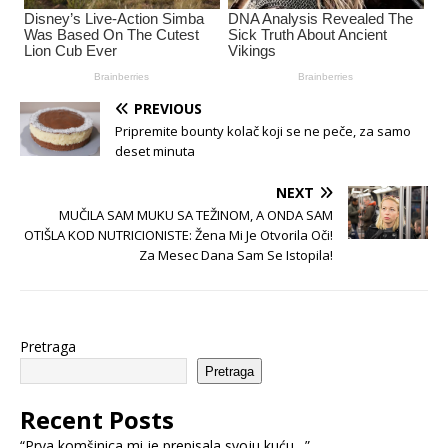
PREVIOUS
Pripremite bounty kolač koji se ne peče, za samo
deset minuta
NEXT
MUČILA SAM MUKU SA TEŽINOM, A ONDA SAM
OTIŠLA KOD NUTRICIONISTE: Žena Mi Je Otvorila Oči!
Za Mesec Dana Sam Se Istopila!
Pretraga
Pretraga
Recent Posts
“Prva komšinica mi je prepisala svoju kuću…”