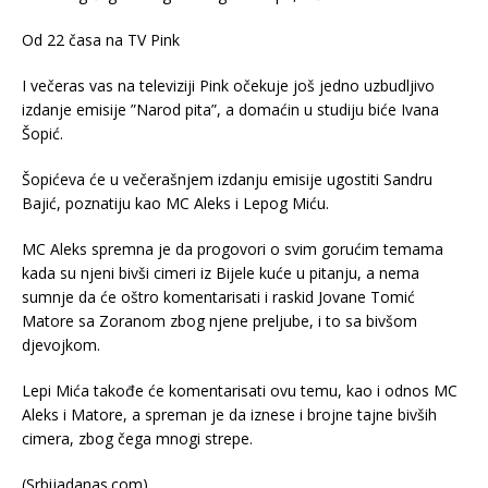
Od 22 časa na TV Pink
I večeras vas na televiziji Pink očekuje još jedno uzbudljivo
izdanje emisije ”Narod pita”, a domaćin u studiju biće Ivana
Šopić.
Šopićeva će u večerašnjem izdanju emisije ugostiti Sandru
Bajić, poznatiju kao MC Aleks i Lepog Miću.
MC Aleks spremna je da progovori o svim gorućim temama
kada su njeni bivši cimeri iz Bijele kuće u pitanju, a nema
sumnje da će oštro komentarisati i raskid Jovane Tomić
Matore sa Zoranom zbog njene preljube, i to sa bivšom
djevojkom.
Lepi Mića takođe će komentarisati ovu temu, kao i odnos MC
Aleks i Matore, a spreman je da iznese i brojne tajne bivših
cimera, zbog čega mnogi strepe.
(Srbijadanas.com)