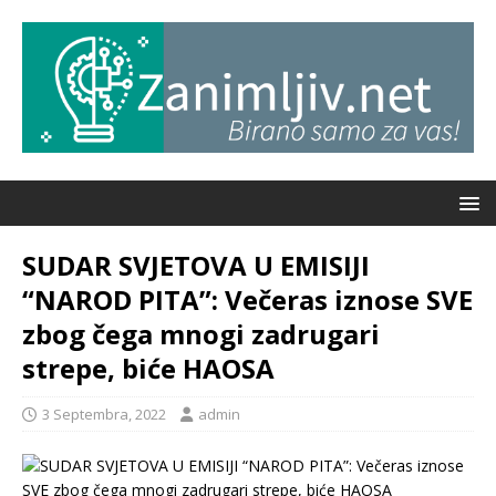
SUDAR SVJETOVA U EMISIJI
“NAROD PITA”: Večeras iznose SVE
zbog čega mnogi zadrugari
strepe, biće HAOSA
3 Septembra, 2022
admin