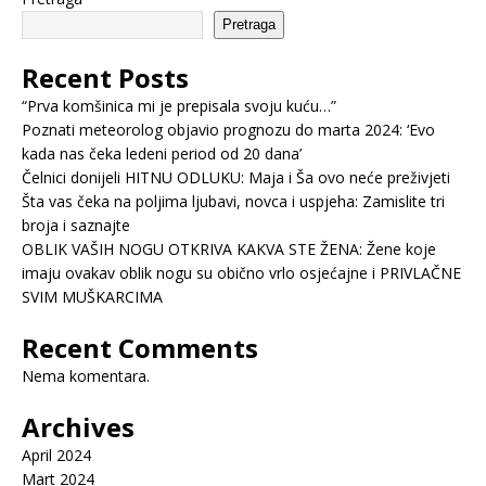
Pretraga
Recent Posts
“Prva komšinica mi je prepisala svoju kuću…”
Poznati meteorolog objavio prognozu do marta 2024: ‘Evo
kada nas čeka ledeni period od 20 dana’
Čelnici donijeli HITNU ODLUKU: Maja i Ša ovo neće preživjeti
Šta vas čeka na poljima ljubavi, novca i uspjeha: Zamislite tri
broja i saznajte
OBLIK VAŠIH NOGU OTKRIVA KAKVA STE ŽENA: Žene koje
imaju ovakav oblik nogu su obično vrlo osjećajne i PRIVLAČNE
SVIM MUŠKARCIMA
Recent Comments
Nema komentara.
Archives
April 2024
Mart 2024