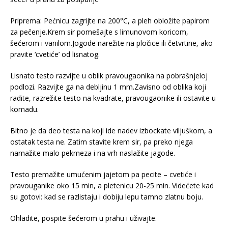
Priprema: Pećnicu zagrijte na 200°C, a pleh obložite papirom
za pečenje.Krem sir pomešajte s limunovom koricom,
šećerom i vanilom.Jogode narežite na pločice ili četvrtine, ako
pravite ‘cvetiće’ od lisnatog.
Lisnato testo razvijte u oblik pravougaonika na pobrašnjeloj
podlozi. Razvijte ga na debljinu 1 mm.Zavisno od oblika koji
radite, razrežite testo na kvadrate, pravougaonike ili ostavite u
komadu.
Bitno je da deo testa na koji ide nadev izbockate viljuškom, a
ostatak testa ne. Zatim stavite krem sir, pa preko njega
namažite malo pekmeza i na vrh naslažite jagode.
Testo premažite umućenim jajetom pa pecite – cvetiće i
pravouganike oko 15 min, a pletenicu 20-25 min. Videćete kad
su gotovi: kad se razlistaju i dobiju lepu tamno zlatnu boju.
Ohladite, pospite šećerom u prahu i uživajte.