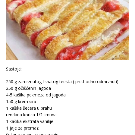
Sastojci:
250 g zamrznutog lisnatog teesta ( prethodno odmrznuti)
250 g očišćenih jagoda
4-5 kašika pekmeza od jagoda
150 g krem sira
1 kašika šećera u prahu
rendana korica 1/2 limuna
1 kašika ekstrata vanilije
1 jaje za premaz
šećer u prahu za posipanje