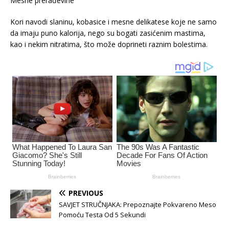
Mesne prerađevine
Kori navodi slaninu, kobasice i mesne delikatese koje ne samo
da imaju puno kalorija, nego su bogati zasićenim mastima,
kao i nekim nitratima, što može doprineti raznim bolestima.
PREVIOUS
SAVJET STRUČNJAKA: Prepoznajte Pokvareno Meso
Pomoću Testa Od 5 Sekundi