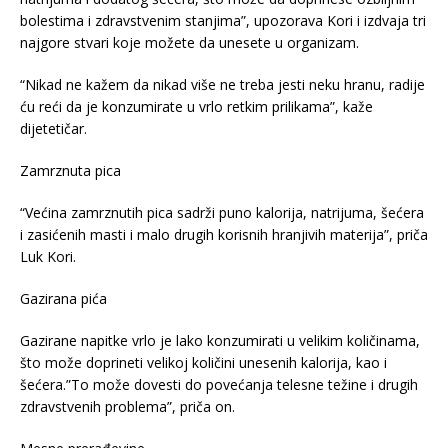
bolestima i zdravstvenim stanjima”, upozorava Kori i izdvaja tri
najgore stvari koje možete da unesete u organizam.
“Nikad ne kažem da nikad više ne treba jesti neku hranu, radije
ću reći da je konzumirate u vrlo retkim prilikama”, kaže
dijetetičar.
Zamrznuta pica
“Većina zamrznutih pica sadrži puno kalorija, natrijuma, šećera
i zasićenih masti i malo drugih korisnih hranjivih materija”, priča
Luk Kori.
Gazirana pića
Gazirane napitke vrlo je lako konzumirati u velikim količinama,
što može doprineti velikoj količini unesenih kalorija, kao i
šećera.”To može dovesti do povećanja telesne težine i drugih
zdravstvenih problema”, priča on.