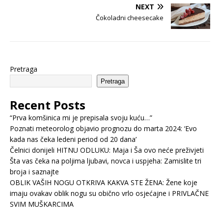
NEXT
Čokoladni cheesecake
Pretraga
Pretraga
Recent Posts
“Prva komšinica mi je prepisala svoju kuću…”
Poznati meteorolog objavio prognozu do marta 2024: ‘Evo
kada nas čeka ledeni period od 20 dana’
Čelnici donijeli HITNU ODLUKU: Maja i Ša ovo neće preživjeti
Šta vas čeka na poljima ljubavi, novca i uspjeha: Zamislite tri
broja i saznajte
OBLIK VAŠIH NOGU OTKRIVA KAKVA STE ŽENA: Žene koje
imaju ovakav oblik nogu su obično vrlo osjećajne i PRIVLAČNE
SVIM MUŠKARCIMA