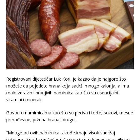
Registrovani dijetetičar Luk Kori, je kazao da je najgore što
možete da pojedete hrana koja sadrži mnogo kalorija, a ima
malo zdravih i hranjivih namirnica kao što su esencijalni
vitamini i minerali.
Govori o namirnicama kao što su peciva i torte, sokovi, mesne
prerađevine, pržena hrana i drugo.
“Mnoge od ovih namirnica takođe imaju visok sadržaj
natrijuma i dodatog šećera, što može da doprinese ozbiljnim