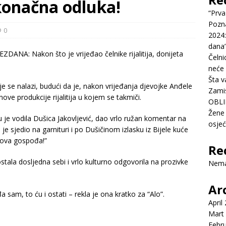
a konačna odluka!
“Prva
Pozn
0
2024:
dana’
Čelni
neće 
Šta v
je se nalazi, budući da je, nakon vrijeđanja djevojke Anđele
Zamis
nove produkcije rijalitija u kojem se takmiči.
OBLI
Žene 
 je vodila Dušica Jakovljević, dao vrlo ružan komentar na
osje
 je sjedio na garnituri i po Dušičinom izlasku iz Bijele kuće
a ova gospođa!”
Re
tala dosljedna sebi i vrlo kulturno odgovorila na prozivke
Nema
Ar
am, to ću i ostati – rekla je ona kratko za “Alo”.
April
Mart
Febr