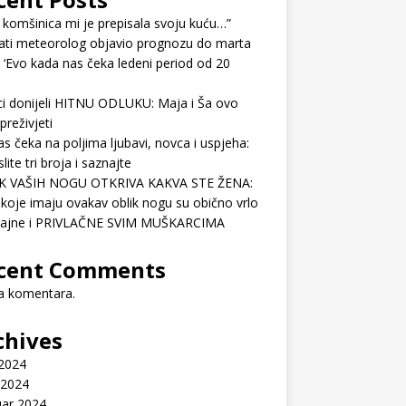
 komšinica mi je prepisala svoju kuću…”
ati meteorolog objavio prognozu do marta
 ‘Evo kada nas čeka ledeni period od 20
ci donijeli HITNU ODLUKU: Maja i Ša ovo
preživjeti
as čeka na poljima ljubavi, novca i uspjeha:
lite tri broja i saznajte
K VAŠIH NOGU OTKRIVA KAKVA STE ŽENA:
koje imaju ovakav oblik nogu su obično vrlo
ćajne i PRIVLAČNE SVIM MUŠKARCIMA
cent Comments
 komentara.
chives
 2024
 2024
uar 2024