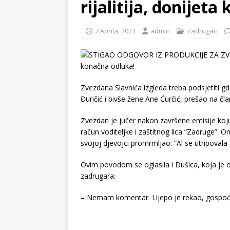
rijalitija, donijet
7 Aprila, 2023
admin
Zadrugari
Zvezdana Slavnića izgleda treba podsjetiti gd
Đuričić i bivše žene Ane Ćurčić, prešao na čla
Zvezdan je jučer nakon završene emisije koju
račun voditeljke i zaštitnog lica “Zadruge”. On
svojoj djevojci promrmljao: “Al se utripoval
Ovim povodom se oglasila i Dušica, koja je os
zadrugara:
– Nemam komentar. Lijepo je rekao, gospođa s