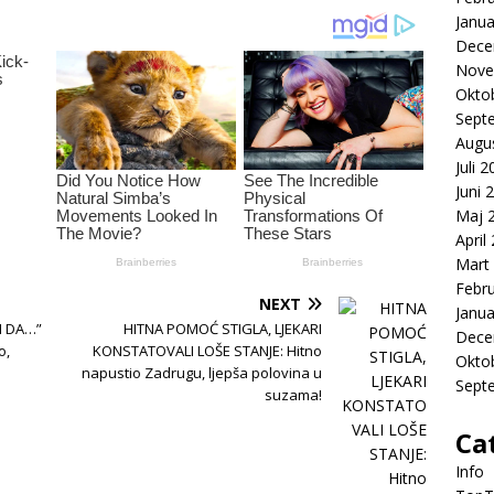
Janua
Dece
Nove
Okto
Sept
Augu
Juli 
Juni 
Maj 
April
Mart
Febr
NEXT
Janua
LI DA…”
HITNA POMOĆ STIGLA, LJEKARI
Dece
o,
KONSTATOVALI LOŠE STANJE: Hitno
Okto
napustio Zadrugu, ljepša polovina u
Sept
suzama!
Ca
Info