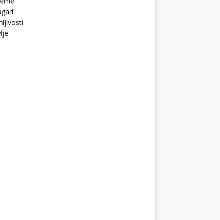
Teme
gari
ljivosti
lje