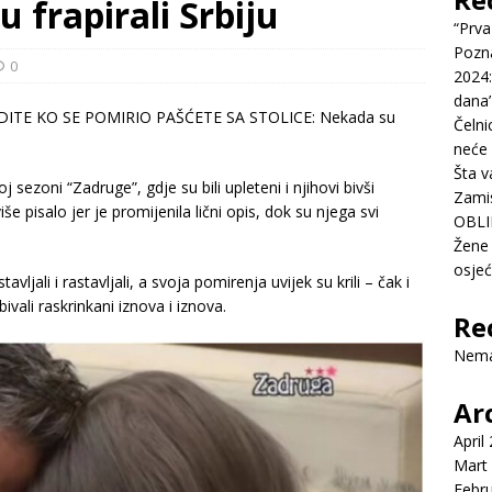
 frapirali Srbiju
“Prva
Pozn
0
2024:
dana’
Čelni
neće 
Šta v
j sezoni “Zadruge”, gdje su bili upleteni i njihovi bivši
Zamis
še pisalo jer je promijenila lični opis, dok su njega svi
OBLI
Žene 
osje
jali i rastavljali, a svoja pomirenja uvijek su krili – čak i
ivali raskrinkani iznova i iznova.
Re
Nema
Ar
April
Mart
Febr