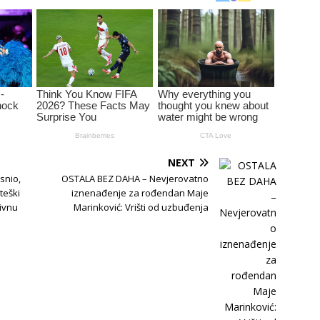
NEXT
snio,
OSTALA BEZ DAHA – Nevjerovatno
teški
iznenađenje za rođendan Maje
Divnu
Marinković: Vrišti od uzbuđenja