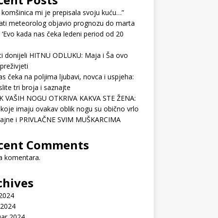
 komšinica mi je prepisala svoju kuću…”
ati meteorolog objavio prognozu do marta
 ‘Evo kada nas čeka ledeni period od 20
ci donijeli HITNU ODLUKU: Maja i Ša ovo
preživjeti
as čeka na poljima ljubavi, novca i uspjeha:
lite tri broja i saznajte
K VAŠIH NOGU OTKRIVA KAKVA STE ŽENA:
koje imaju ovakav oblik nogu su obično vrlo
ćajne i PRIVLAČNE SVIM MUŠKARCIMA
cent Comments
 komentara.
chives
 2024
 2024
uar 2024