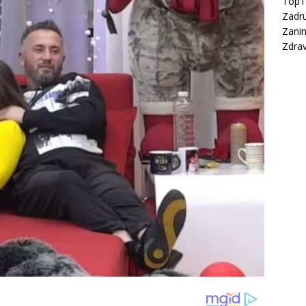
Top
Zadru
Zanim
Zdrav