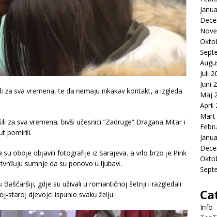
Janua
Dece
Nove
Okto
Sept
Augu
Juli 
Juni 
li za sva vremena, te da nemaju nikakav kontakt, a izgleda
Maj 
April
Mart
ili za sva vremena, bivši učesnici “Zadruge” Dragana Mitar i
Febr
t pomirili.
Janua
Dece
u oboje objavili fotografije iz Sarajeva, a vrlo brzo je Pink
Okto
tvrđuju sumnje da su ponovo u ljubavi.
Sept
Baščaršiji, gdje su uživali u romantičnoj šetnji i razgledali
Ca
j-staroj djevojci ispunio svaku želju.
Info