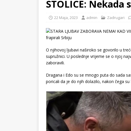
STOLICE: Nekada su
22 Maja, 2023
admin
Zadrugari
O njihovoj ljubavi naširoko se govorilo u trećo
supružnici. U poslednje vrijeme se o njoj najvi
zaboravili.
Dragana i Edo su se mnogo puta do sada sastavl
poricali da je do njih dolazilo, nakon čega su b