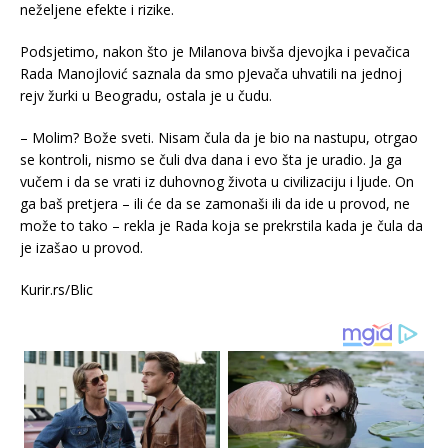
neželjene efekte i rizike.
Podsjetimo, nakon što je Milanova bivša djevojka i pevačica
Rada Manojlović saznala da smo pJevača uhvatili na jednoj
rejv žurki u Beogradu, ostala je u čudu.
– Molim? Bože sveti. Nisam čula da je bio na nastupu, otrgao
se kontroli, nismo se čuli dva dana i evo šta je uradio. Ja ga
vučem i da se vrati iz duhovnog života u civilizaciju i ljude. On
ga baš pretjera – ili će da se zamonaši ili da ide u provod, ne
može to tako – rekla je Rada koja se prekrstila kada je čula da
je izašao u provod.
Kurir.rs/Blic