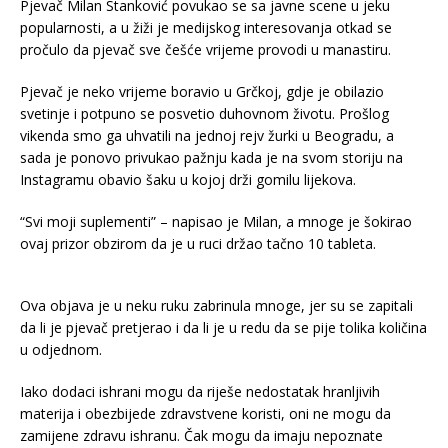
Pjevač Milan Stanković povukao se sa javne scene u jeku
popularnosti, a u žiži je medijskog interesovanja otkad se
pročulo da pjevač sve češće vrijeme provodi u manastiru.
Pjevač je neko vrijeme boravio u Grčkoj, gdje je obilazio
svetinje i potpuno se posvetio duhovnom životu. Prošlog
vikenda smo ga uhvatili na jednoj rejv žurki u Beogradu, a
sada je ponovo privukao pažnju kada je na svom storiju na
Instagramu obavio šaku u kojoj drži gomilu lijekova.
“Svi moji suplementi” – napisao je Milan, a mnoge je šokirao
ovaj prizor obzirom da je u ruci držao tačno 10 tableta.
Ova objava je u neku ruku zabrinula mnoge, jer su se zapitali
da li je pjevač pretjerao i da li je u redu da se pije tolika količina
u odjednom.
Iako dodaci ishrani mogu da riješe nedostatak hranljivih
materija i obezbijede zdravstvene koristi, oni ne mogu da
zamijene zdravu ishranu. Čak mogu da imaju nepoznate