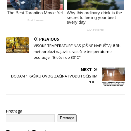
PREVIOUS
VISOKE TEMPERATURE NAS JOŠ NE NAPUŠTAJU! Bh.
meteorolozi najavili drastične temperaturne
oscilacije: "Bit će i do 30°C"
NEXT
DODAM 1 KAŠIKU OVOG ZAČINA I VODU I OČISTIM
POD..
Pretraga
Pretraga