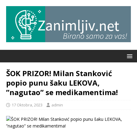
ŠOK PRIZOR! Milan Stanković
popio punu šaku LEKOVA,
”nagutao” se medikamentima!
17 Oktobra, 2023
admin