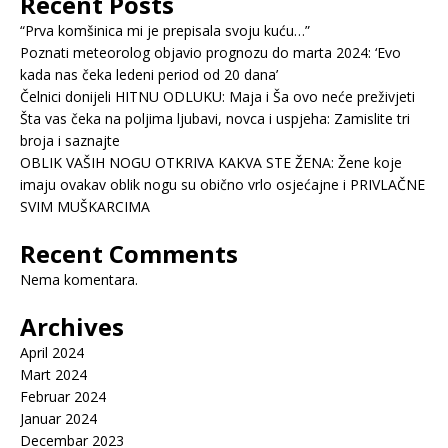
Recent Posts
“Prva komšinica mi je prepisala svoju kuću…”
Poznati meteorolog objavio prognozu do marta 2024: ‘Evo
kada nas čeka ledeni period od 20 dana’
Čelnici donijeli HITNU ODLUKU: Maja i Ša ovo neće preživjeti
Šta vas čeka na poljima ljubavi, novca i uspjeha: Zamislite tri
broja i saznajte
OBLIK VAŠIH NOGU OTKRIVA KAKVA STE ŽENA: Žene koje
imaju ovakav oblik nogu su obično vrlo osjećajne i PRIVLAČNE
SVIM MUŠKARCIMA
Recent Comments
Nema komentara.
Archives
April 2024
Mart 2024
Februar 2024
Januar 2024
Decembar 2023