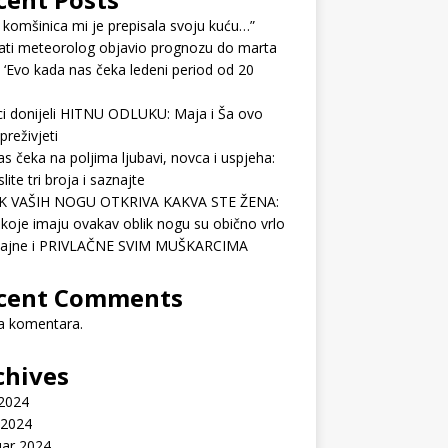
 komšinica mi je prepisala svoju kuću…”
ati meteorolog objavio prognozu do marta
 ‘Evo kada nas čeka ledeni period od 20
ci donijeli HITNU ODLUKU: Maja i Ša ovo
preživjeti
as čeka na poljima ljubavi, novca i uspjeha:
lite tri broja i saznajte
K VAŠIH NOGU OTKRIVA KAKVA STE ŽENA:
koje imaju ovakav oblik nogu su obično vrlo
ćajne i PRIVLAČNE SVIM MUŠKARCIMA
cent Comments
 komentara.
chives
 2024
 2024
uar 2024