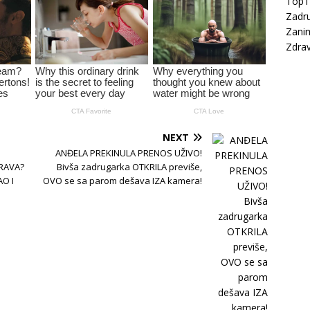
Top
Zadru
Zanim
Zdrav
NEXT
ANĐELA PREKINULA PRENOS UŽIVO!
PRAVA?
Bivša zadrugarka OTKRILA previše,
AO I
OVO se sa parom dešava IZA kamera!