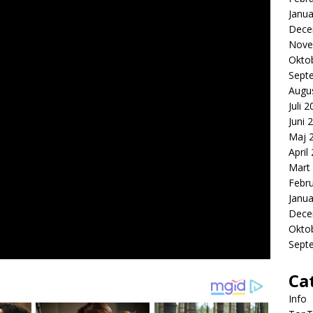
Janua
Dece
Nove
Okto
Sept
Augu
Juli 
Juni 
Maj 
April
Mart
Febr
Janua
Dece
Okto
Sept
Ca
Info