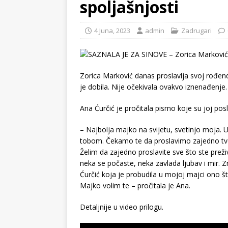
spoljašnjosti
4 Juna, 2023
admin
Zadrugari
Zorica Marković danas proslavlja svoj rođen
je dobila. Nije očekivala ovakvo iznenađenje.
Ana Ćurčić je pročitala pismo koje su joj poslal
– Najbolja majko na svijetu, svetinjo moja. 
tobom. Čekamo te da proslavimo zajedno tvoj
Želim da zajedno proslavite sve što ste preži
neka se počaste, neka zavlada ljubav i mir
Ćurčić koja je probudila u mojoj majci ono š
Majko volim te – pročitala je Ana.
Detaljnije u video prilogu.