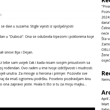
“Prva
Pozn
0
2024:
dana’
Čelni
neće 
dan u “Dubiozi”. Ona se oduševila trpezom i poklonima koje
Šta v
Zamis
OBLI
i sinovi Ilija i Dejan.
Žene 
osje
Uz tebe sam uvijek čak i kada nisam svojim prisustvom sa
 rođendan. Ovo radim u ime tvoje izdržljivosti i mudrosti.
Re
vjeli unutra. Za mnoge si heroina i primjer. Pozovite sve
. Znaj da imaš ogromnu podršku. Posebno pozdravljam Anu
Nema
to ona zapravo jeste. Hvala ti što si tu za moju majku…
Ar
April
Mart
Febr