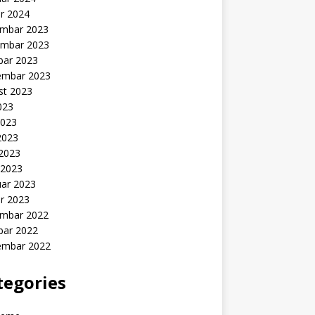
r 2024
mbar 2023
mbar 2023
bar 2023
embar 2023
st 2023
2023
2023
2023
 2023
 2023
uar 2023
r 2023
mbar 2022
bar 2022
embar 2022
tegories