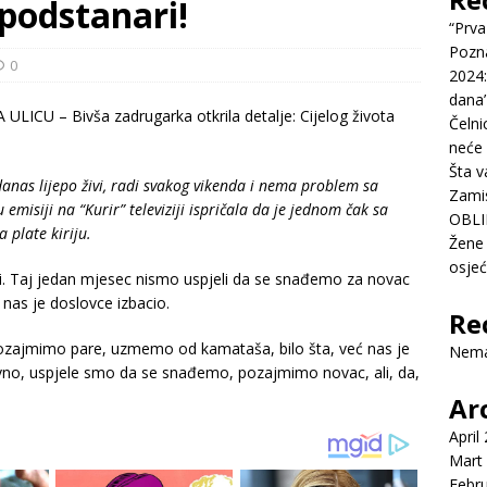
 podstanari!
“Prva
Pozn
0
2024:
dana’
Čelni
neće 
Šta v
 danas lijepo živi, radi svakog vikenda i nema problem sa
Zamis
u emisiji na “Kurir” televiziji ispričala da je jednom čak sa
OBLI
 plate kiriju.
Žene 
osje
ili. Taj jedan mjesec nismo uspjeli da se snađemo za novac
a nas je doslovce izbacio.
Re
 pozajmimo pare, uzmemo od kamataša, bilo šta, već nas je
Nema
ravno, uspjele smo da se snađemo, pozajmimo novac, ali, da,
Ar
April
Mart
Febr