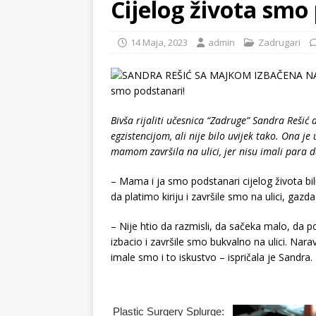
Cijelog života smo
14 Maja, 2023
admin
Zadrugari
Bivša rijaliti učesnica “Zadruge” Sandra Rešić
egzistencijom, ali nije bilo uvijek tako. Ona je 
mamom završila na ulici, jer nisu imali para da
– Mama i ja smo podstanari cijelog života b
da platimo kiriju i završile smo na ulici, gazd
– Nije htio da razmisli, da sačeka malo, da
izbacio i završile smo bukvalno na ulici. Na
imale smo i to iskustvo – ispričala je Sandra.