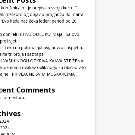
 komšinica mi je prepisala svoju kuću…”
ati meteorolog objavio prognozu do marta
 ‘Evo kada nas čeka ledeni period od 20
ci donijeli HITNU ODLUKU: Maja i Ša ovo
preživjeti
as čeka na poljima ljubavi, novca i uspjeha:
lite tri broja i saznajte
K VAŠIH NOGU OTKRIVA KAKVA STE ŽENA:
koje imaju ovakav oblik nogu su obično vrlo
ćajne i PRIVLAČNE SVIM MUŠKARCIMA
cent Comments
 komentara.
chives
 2024
 2024
uar 2024