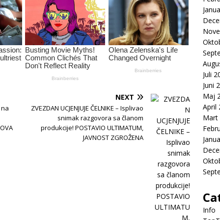
Janua
Dece
Nove
Okto
Sept
Augu
Juli 
Juni 
Maj 
NEXT
April
 na
ZVEZDAN UCJENJUJE ČELNIKE – Isplivao
Mart
snimak razgovora sa članom
EGOVA
produkcije! POSTAVIO ULTIMATUM,
Febr
JAVNOST ZGROŽENA
Janua
Dece
Okto
Sept
Ca
Info