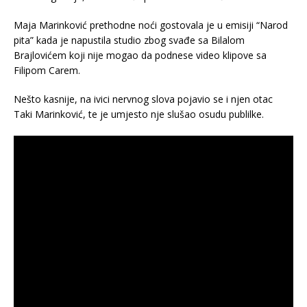
Maja Marinković prethodne noći gostovala je u emisiji “Narod
pita” kada je napustila studio zbog svađe sa Bilalom
Brajlovićem koji nije mogao da podnese video klipove sa
Filipom Carem.
Nešto kasnije, na ivici nervnog slova pojavio se i njen otac
Taki Marinković, te je umjesto nje slušao osudu publilke.