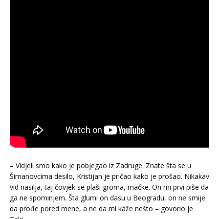
– Vidjeli smo kako je pobjegao iz Zadruge. Znate šta se u
Šimanovcima desilo, Kristijan je pričao kako je prošao. Nikakav
vid nasilja, taj čovjek se plaši groma, mačke. On mi prvi piše da
ga ne spominjem. Šta glumi on dasu u Beogradu, on ne smije
da prođe pored mene, a ne da mi kaže nešto – govorio je