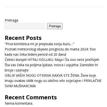
Pretraga
Pretraga
Recent Posts
“Prva komšinica mi je prepisala svoju kuću…”
Poznati meteorolog objavio prognozu do marta 2024: ‘Evo
kada nas čeka ledeni period od 20 dana’
Čelnici donijeli HITNU ODLUKU: Maja i Ša ovo neće preživjeti
Šta vas čeka na poljima ljubavi, novca i uspjeha: Zamislite tri
broja i saznajte
OBLIK VAŠIH NOGU OTKRIVA KAKVA STE ŽENA: Žene koje
imaju ovakav oblik nogu su obično vrlo osjećajne i PRIVLAČNE
SVIM MUŠKARCIMA
Recent Comments
Nema komentara.