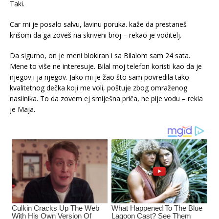
Taki.
Car mi je posalo salvu, lavinu poruka. kaže da prestaneš
krišom da ga zoveš na skriveni broj – rekao je voditelj.
Da sigurno, on je meni blokiran i sa Bilalom sam 24 sata.
Mene to više ne interesuje. Bilal moj telefon koristi kao da je
njegov i ja njegov. Jako mi je žao što sam povredila tako
kvalitetnog dečka koji me voli, poštuje zbog omraženog
nasilnika. To da zovem ej smiješna priča, ne pije vodu – rekla
je Maja.