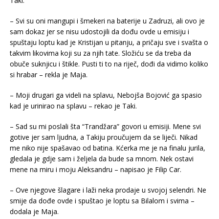
Taki.
– Svi su oni mangupi i šmekeri na baterije u Zadruzi, ali ovo je
sam dokaz jer se nisu udostojili da dođu ovde u emisiju i
spuštaju loptu kad je Kristijan u pitanju, a pričaju sve i svašta o
takvim likovima koji su za njih tate. Složiću se da treba da
obuče suknjicu i štikle. Pusti ti to na riječ, dođi da vidimo koliko
si hrabar – rekla je Maja.
– Moji drugari ga videli na splavu, Nebojša Bojović ga spasio
kad je urinirao na splavu – rekao je Taki.
– Sad su mi poslali šta “Trandžara” govori u emisiji. Mene svi
gotive jer sam ljudna, a Takiju proučujem da se liječi. Nikad
me niko nije spašavao od batina. Kćerka me je na finalu jurila,
gledala je gdje sam i željela da bude sa mnom. Nek ostavi
mene na miru i moju Aleksandru – napisao je Filip Car.
– Ove njegove šlagare i laži neka prodaje u svojoj selendri. Ne
smije da dođe ovde i spuštao je loptu sa Bilalom i svima –
dodala je Maja.