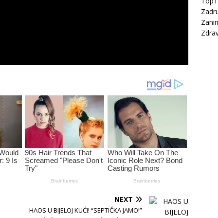
Top
Zadru
Zanim
Zdrav
NEXT
HAOS U BIJELOJ KUĆI! “SEPTIČKA JAMO!”