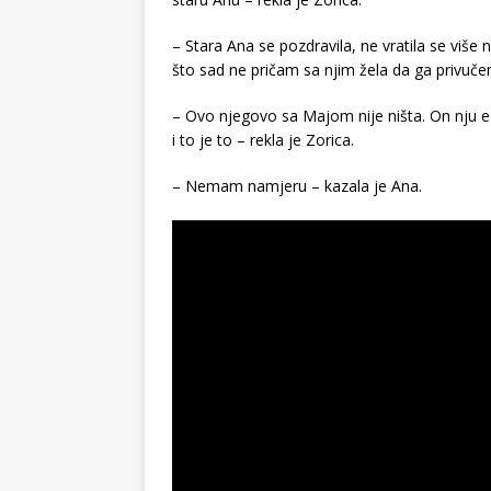
– Stara Ana se pozdravila, ne vratila se više 
što sad ne pričam sa njim žela da ga privuče
– Ovo njegovo sa Majom nije ništa. On nju e z
i to je to – rekla je Zorica.
– Nemam namjeru – kazala je Ana.