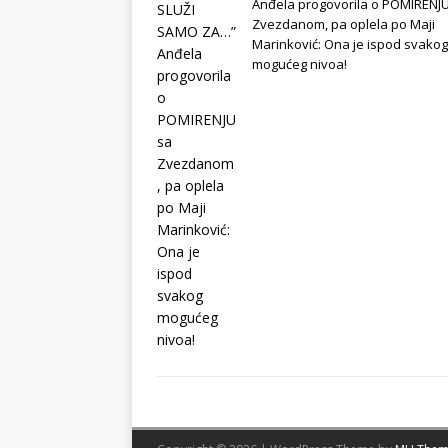
Anđela progovorila o POMIRENJ
Zvezdanom, pa oplela po Maji
Marinković: Ona je ispod svakog
mogućeg nivoa!