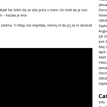
Janua
nikad! Ne želim da se više priča o meni. On misli da je ovo
Dece
m – kazala je Ana.
Nove
Okto
anima. Ti Maju nisi vrijeđala, nemoj ni da joj se ni obraćaš
Sept
Augu
Juli 
Juni 
Maj 
April
Mart
Febr
Janua
Dece
Okto
Sept
Ca
Info