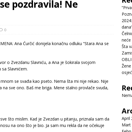
se pozdravila! Ne
“Prva
Pozn
2024:
dana’
0
Čelni
neće 
Šta v
Zamis
OBLI
vor o Zvezdanu Slavniću, a Ana je šokirala svojom
Žene 
u sa Slavnićem.
osje
a mnom se svađa kao pseto. Nema šta mi nije rekao. Nije
Re
la na sve ono. Baš me briga. Mene stalno provlače svuda,
Nema
Ar
April
sve što mislim. Kad je Zvezdan u pitanju, priznala sam da
Mart
nosu na ono što je bio. Ja sam mu rekla da ne očekuje
Febr