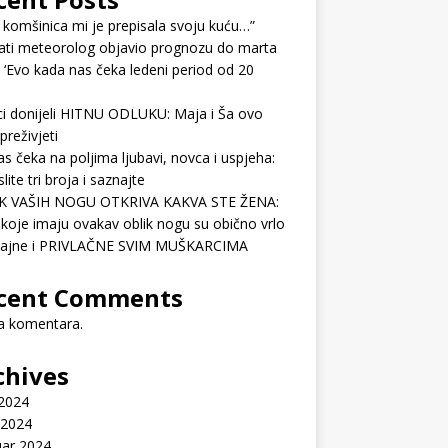
 komšinica mi je prepisala svoju kuću…”
ati meteorolog objavio prognozu do marta
 ‘Evo kada nas čeka ledeni period od 20
ci donijeli HITNU ODLUKU: Maja i Ša ovo
preživjeti
as čeka na poljima ljubavi, novca i uspjeha:
lite tri broja i saznajte
K VAŠIH NOGU OTKRIVA KAKVA STE ŽENA:
koje imaju ovakav oblik nogu su obično vrlo
ćajne i PRIVLAČNE SVIM MUŠKARCIMA
cent Comments
 komentara.
chives
 2024
 2024
uar 2024