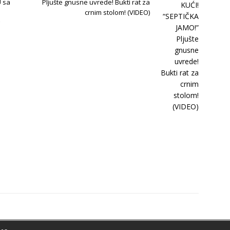
U sa
Pljušte gnusne uvrede! Bukti rat za
crnim stolom! (VIDEO)