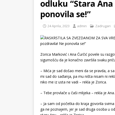
odluku “Stara Ana 
ponovila se!”
24 Aprila, 2023
admin
Zadrugari
Zorica Marković i Ana Ćurčić povele su razgo
sigurnošću da je konačno završila svaku prič
– Mića je sad došao meni da se pravda, a s
mi sad do sađanja, pa mu ništa nisam ni rek
niko me iz usta ne vadi – rekla je Zorica.
– Tebe provlače u čaši mlijeka – rekla je Ana.
– Ja sam od početka do kraja govorila svima 
ga ne poznajem, jer je sad druga osoba u od
staru Anu – rekla je Zorica.