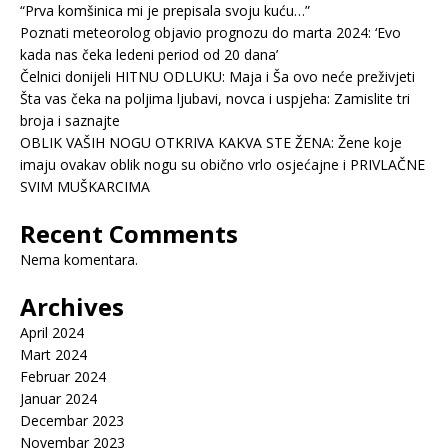
“Prva komšinica mi je prepisala svoju kuću…”
Poznati meteorolog objavio prognozu do marta 2024: ‘Evo
kada nas čeka ledeni period od 20 dana’
Čelnici donijeli HITNU ODLUKU: Maja i Ša ovo neće preživjeti
Šta vas čeka na poljima ljubavi, novca i uspjeha: Zamislite tri
broja i saznajte
OBLIK VAŠIH NOGU OTKRIVA KAKVA STE ŽENA: Žene koje
imaju ovakav oblik nogu su obično vrlo osjećajne i PRIVLAČNE
SVIM MUŠKARCIMA
Recent Comments
Nema komentara.
Archives
April 2024
Mart 2024
Februar 2024
Januar 2024
Decembar 2023
Novembar 2023