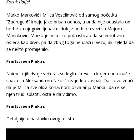
Korak dalje!
Marko Marković i Milica Veselinović od samog početka
“Zadruge 6” imaju jako prisan odnos, a onda nije odustala od
borbe za njegovu ljubav ni dok je on bio u vezi sa Majom
Marinković. Marko je nekoliko puta isticao da se emotivno
osjeća kao drvo, pa da zbog toga ne ulazi u vezu, ali izgleda da
se nešto promijenilo.
Printscreen Pink.rs
Naime, njih dvoje večeras su legli u krevet u kojem ona inače
spava sa Aleksandrom Nikolić i zajedno zaspali. Da li ovo znači
da je Milica sve bliža konačnom osvajanju Marka i da će se
njen trud isplatiti, ostaje da vidimo.
Printscreen Pink.rs
Detaljnije u nastavku ovog teksta.