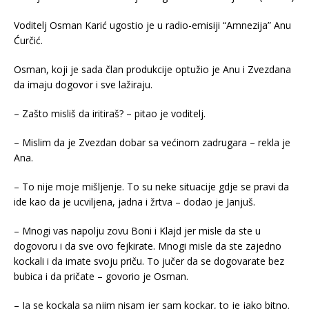
Voditelj Osman Karić ugostio je u radio-emisiji “Amnezija” Anu
Ćurčić.
Osman, koji je sada član produkcije optužio je Anu i Zvezdana
da imaju dogovor i sve lažiraju.
– Zašto misliš da iritiraš? – pitao je voditelj.
– Mislim da je Zvezdan dobar sa većinom zadrugara – rekla je
Ana.
– To nije moje mišljenje. To su neke situacije gdje se pravi da
ide kao da je ucviljena, jadna i žrtva – dodao je Janjuš.
– Mnogi vas napolju zovu Boni i Klajd jer misle da ste u
dogovoru i da sve ovo fejkirate. Mnogi misle da ste zajedno
kockali i da imate svoju priču. To jučer da se dogovarate bez
bubica i da pričate – govorio je Osman.
– Ja se kockala sa njim nisam jer sam kockar, to je jako bitno.