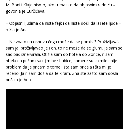
Mi Boni i Klajd nismo, ako treba i to da objasnim rado ću –
govorila je Ćurčićeva.
– Objasni ljudima da niste fejk i da niste došli da lažete ljude –
rekla je Ana.
– Ne znam na osnovu čega može da se pomisli? Proživljavala
sam ja, proživljavao je i on, to ne može da se glumi. Ja sam se
sad baš iznervirala. Otišla sam do hotela do Zorice, nisam
htjela da pričam sa njim bez bubice, kamere su snimile i nije
problem da ja pričam o tome i šta sam pričala i šta mi je
rečeno. Ja nisam došla da fejkiram. Zna ste zašto sam došla –
pričala je Ana.