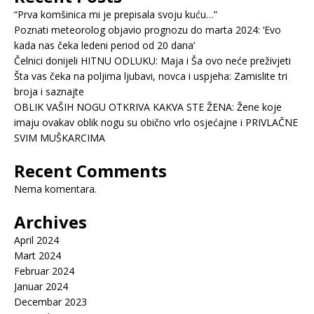
“Prva komšinica mi je prepisala svoju kuću…”
Poznati meteorolog objavio prognozu do marta 2024: ‘Evo
kada nas čeka ledeni period od 20 dana’
Čelnici donijeli HITNU ODLUKU: Maja i Ša ovo neće preživjeti
Šta vas čeka na poljima ljubavi, novca i uspjeha: Zamislite tri
broja i saznajte
OBLIK VAŠIH NOGU OTKRIVA KAKVA STE ŽENA: Žene koje
imaju ovakav oblik nogu su obično vrlo osjećajne i PRIVLAČNE
SVIM MUŠKARCIMA
Recent Comments
Nema komentara.
Archives
April 2024
Mart 2024
Februar 2024
Januar 2024
Decembar 2023