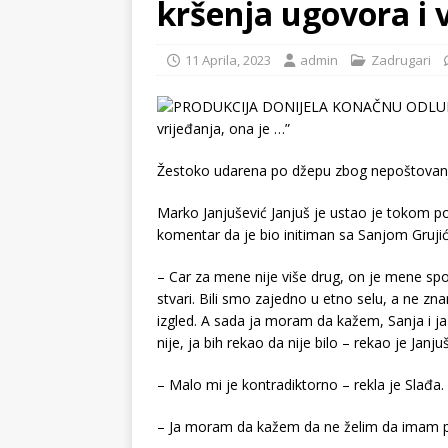
kršenja ugovora i v
11 Aprila, 2023
admin
Zadrugari
Žestoko udarena po džepu zbog nepoštovanja
Marko Janjušević Janjuš je ustao je tokom p
komentar da je bio initiman sa Sanjom Grujić
– Car za mene nije više drug, on je mene sp
stvari. Bili smo zajedno u etno selu, a ne znam
izgled. A sada ja moram da kažem, Sanja i ja s
nije, ja bih rekao da nije bilo – rekao je Janjuš
– Malo mi je kontradiktorno – rekla je Slađa.
– Ja moram da kažem da ne želim da imam p