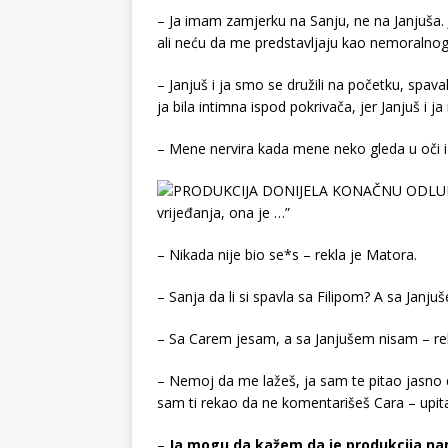
– Ja imam zamjerku na Sanju, ne na Janjuša. 
ali neću da me predstavljaju kao nemoralnog
– Janjuš i ja smo se družili na početku, spava
ja bila intimna ispod pokrivača, jer Janjuš i j
– Mene nervira kada mene neko gleda u oči i
– Nikada nije bio se*s – rekla je Matora.
– Sanja da li si spavla sa Filipom? A sa Janju
– Sa Carem jesam, a sa Janjušem nisam – rek
– Nemoj da me lažeš, ja sam te pitao jasno da
sam ti rekao da ne komentarišeš Cara – upit
–
Ja mogu da kažem da je produkcija namj