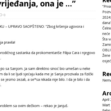
rijeđanja, ona je …”
“Prva
Pozn
0
2024:
dana’
Čelni
neće 
Šta v
 pravila!
Zamis
OBLI
orodičnog sastanka da prokomentariše Filipa Cara i njegovo
Žene 
.
osje
ojio sa Sanjom. Ja sam direktno sinoć bio umešan u neke
Re
 da li se ljudi sjećaju kada me je Sanja prozivala za fizički
e jesmo zezali, a se*sa nikada nije bilo. I da je bilo i da
Nema
.
Ar
April
Mart
roblem sa ovim dečkom – rekao je Janjuš.
Febr