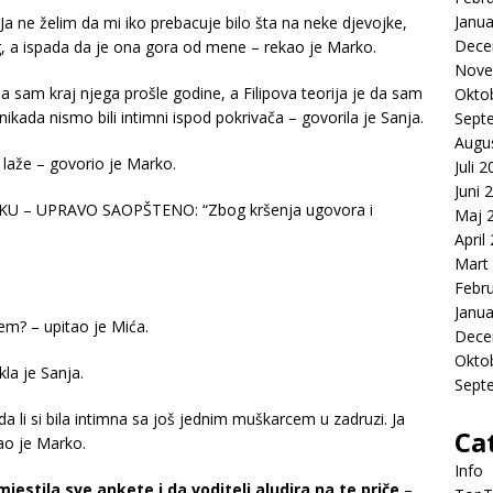
Janua
Ja ne želim da mi iko prebacuje bilo šta na neke djevojke,
Dece
, a ispada da je ona gora od mene – rekao je Marko.
Nove
la sam kraj njega prošle godine, a Filipova teorija je da sam
Okto
a nikada nismo bili intimni ispod pokrivača – govorila je Sanja.
Sept
Augu
 laže – govorio je Marko.
Juli 
Juni 
Maj 
April
Mart
Febr
Janua
šem? – upitao je Mića.
Dece
Okto
la je Sanja.
Sept
 li si bila intimna sa još jednim muškarcem u zadruzi. Ja
Ca
ao je Marko.
Info
estila sve ankete i da voditelj aludira na te priče
–