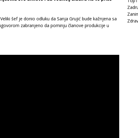
Top
Zadru
Zanim
 Veliki šef je donio odluku da Sanja Grujić bude kažnjena sa
Zdrav
a ugovorom zabranjeno da pominju članove produkcije u