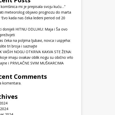
 komšinica mi je prepisala svoju kuću…”
ati meteorolog objavio prognozu do marta
 ‘Evo kada nas čeka ledeni period od 20
ci donijeli HITNU ODLUKU: Maja i Ša ovo
preživjeti
as čeka na poljima ljubavi, novca i uspjeha:
lite tri broja i saznajte
K VAŠIH NOGU OTKRIVA KAKVA STE ŽENA:
koje imaju ovakav oblik nogu su obično vrlo
ćajne i PRIVLAČNE SVIM MUŠKARCIMA
cent Comments
 komentara.
chives
 2024
 2024
uar 2024