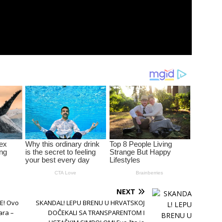
NEXT
E! Ovo
SKANDAL! LEPU BRENU U HRVATSKOJ
ara –
DOČEKALI SA TRANSPARENTOM I