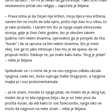
tamo da ideš?”, on mi je rekao da ga intresuje. Tako smo malo
neobavezno pričali oko religija – započela je Biljana.
– Prava istina je da Dejan nije kršten, moja djeca nisu krštena,
samim tim ne može da izda vjeru, pošto nije išao ni u crkvu, to
je tako prolazilo. I samim tim što je njega uvijek intresovala
istorija, gdje je živio četiri godine, bio je okružen takvim
ljudima i tim nekim stvarima, vjerovatno ga je ponijelo da čita
“Kuran” i da se upozna sa tim nekim stvarima, što je meni
okej. Sve ga to jako intresuje i žao mu je da spava, da ne
propusti nešto. Edukuje se, pa znate kako kažu: “Bog je jedan”
– rekla je Biljana.
Spekulisalo se i o tome da je na ovu njegovu odluku uticala
njegova, sada već, bivša supruga Dalila Dragojević, a njegova
majka je i ovo prokomentarisala.
– Ja ne znam, morate to njega pitati, ne mislim da je zbog nje,
mislim da je to bila njegova želja i da je on želio prvo da
pročita Kuran, da vidi kako to sve funkcioniše, njega niko ne
može da nagovori na neke stvari – rekla je Biljana