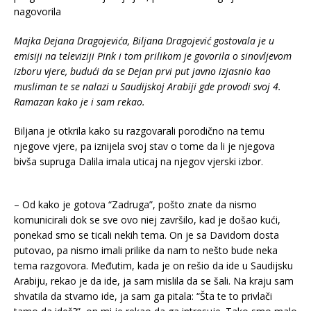
Majka Dejana Dragojevića, Biljana Dragojević gostovala je u
emisiji na televiziji Pink i tom prilikom je govorila o sinovljevom
izboru vjere, budući da se Dejan prvi put javno izjasnio kao
musliman te se nalazi u Saudijskoj Arabiji gde provodi svoj 4.
Ramazan kako je i sam rekao.
Biljana je otkrila kako su razgovarali porodično na temu
njegove vjere, pa iznijela svoj stav o tome da li je njegova
bivša supruga Dalila imala uticaj na njegov vjerski izbor.
– Od kako je gotova “Zadruga”, pošto znate da nismo
komunicirali dok se sve ovo niej završilo, kad je došao kući,
ponekad smo se ticali nekih tema. On je sa Davidom dosta
putovao, pa nismo imali prilike da nam to nešto bude neka
tema razgovora. Međutim, kada je on rešio da ide u Saudijsku
Arabiju, rekao je da ide, ja sam mislila da se šali. Na kraju sam
shvatila da stvarno ide, ja sam ga pitala: “Šta te to privlači