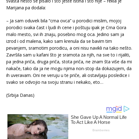
svašta nešto se pisalo i što jeste istina i što nije – rekla je
Marijana pa dodala:
– Ja sam oduvek bila “crna ovca” u porodici mislim, mojoj
porodici svaka čast i ljudi ih cene i poštuju ipak je Crna Gora
malo mesto, svi ih znaju, posebno mog oca. Jedino sam ja
izrod i od malena, kako sam krenula da se bavim tim
pevanjem, sramotim porodicu, a oni nisu navikli na tako nešto.
Završila sam u kafani što je sramota za njih, na sve to i rijaliti,
pa jedna priča, druga priča, stota priča, ne znam šta više da mi
nakače, tako da ja ne mogu njima non-stop da dokazujem, da
ih uveravam. Oni ne veruju u te priče, ali ostavljaju posledice i
svako se odvojio na svoju stranu i nekako, eto…
(Srbija Danas)