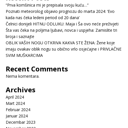
“Prva komšinica mi je prepisala svoju kuću…”
Poznati meteorolog objavio prognozu do marta 2024: ‘Evo
kada nas čeka ledeni period od 20 dana’
Čelnici donijeli HITNU ODLUKU: Maja i Ša ovo neće preživjeti
Šta vas čeka na poljima ljubavi, novca i uspjeha: Zamislite tri
broja i saznajte
OBLIK VAŠIH NOGU OTKRIVA KAKVA STE ŽENA: Žene koje
imaju ovakav oblik nogu su obično vrlo osjećajne i PRIVLAČNE
SVIM MUŠKARCIMA
Recent Comments
Nema komentara.
Archives
April 2024
Mart 2024
Februar 2024
Januar 2024
Decembar 2023