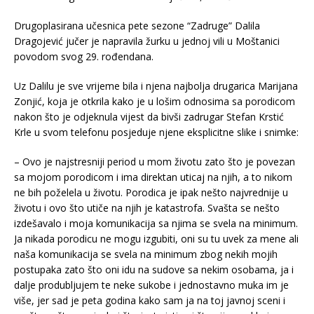
Drugoplasirana učesnica pete sezone “Zadruge” Dalila
Dragojević jučer je napravila žurku u jednoj vili u Moštanici
povodom svog 29. rođendana.
Uz Dalilu je sve vrijeme bila i njena najbolja drugarica Marijana
Zonjić, koja je otkrila kako je u lošim odnosima sa porodicom
nakon što je odjeknula vijest da bivši zadrugar Stefan Krstić
Krle u svom telefonu posjeduje njene eksplicitne slike i snimke:
– Ovo je najstresniji period u mom životu zato što je povezan
sa mojom porodicom i ima direktan uticaj na njih, a to nikom
ne bih poželela u životu. Porodica je ipak nešto najvrednije u
životu i ovo što utiče na njih je katastrofa. Svašta se nešto
izdešavalo i moja komunikacija sa njima se svela na minimum.
Ja nikada porodicu ne mogu izgubiti, oni su tu uvek za mene ali
naša komunikacija se svela na minimum zbog nekih mojih
postupaka zato što oni idu na sudove sa nekim osobama, ja i
dalje produbljujem te neke sukobe i jednostavno muka im je
više, jer sad je peta godina kako sam ja na toj javnoj sceni i