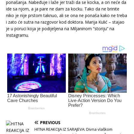
ponašanja. Nabeđuje i laže jer traži da se kocka, a on neće da
ide sa njom, a ja pare ne dam za kocku. Tako da ne brinite
niko je nije prstom taknuo, ali se ona ne ponaša kako ne treba
i zato će sutra na razgovor kod doktora. Marija Kulić – stajao
je u poruci koja je podijeljena na Miljaninom “storiju” na
Instagramu.
PREVIOUS
HITNA REAKCIJA IZ SARAJEVA: Divna vlaškom