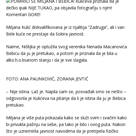
Miljana Kulić diskvalifikovana je iz rijalitija “Zadruga”, ali i van
Bele kuće ne prestaje da šokira javnost.
Naime, Nišlijka je optužila svog verenika Nenada Macanovića
Bebicu da ju je pretukao, a potom je priznala da je bila u
alko.h.o.lisanom stanju i da je sve slagala.
FOTO: ANA PAUNKOVIĆ, ZORANA JEVTIĆ
– Nije istina. Laž je. Napila sam se, posvađali smo se nešto –
odgovorila je Kulićeva na pitanje da li je istina da ju je Bebica
pretukao.
Miljana je više puta pokazala kako se služi svim i svačim kako
bi privukla pažnju na sebe, pa tako je bilo i ovog puta. Nakon
što je uznemirila javnost navodima da je pretrpela fizičko