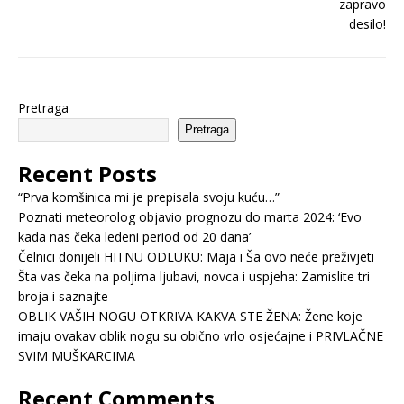
Pretraga
Pretraga
Recent Posts
“Prva komšinica mi je prepisala svoju kuću…”
Poznati meteorolog objavio prognozu do marta 2024: ‘Evo
kada nas čeka ledeni period od 20 dana’
Čelnici donijeli HITNU ODLUKU: Maja i Ša ovo neće preživjeti
Šta vas čeka na poljima ljubavi, novca i uspjeha: Zamislite tri
broja i saznajte
OBLIK VAŠIH NOGU OTKRIVA KAKVA STE ŽENA: Žene koje
imaju ovakav oblik nogu su obično vrlo osjećajne i PRIVLAČNE
SVIM MUŠKARCIMA
Recent Comments