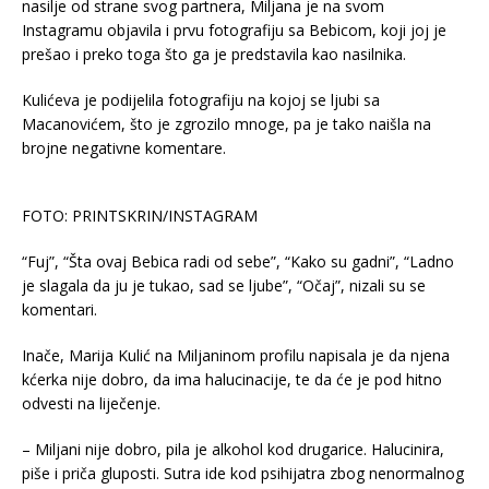
nasilje od strane svog partnera, Miljana je na svom
Instagramu objavila i prvu fotografiju sa Bebicom, koji joj je
prešao i preko toga što ga je predstavila kao nasilnika.
Kulićeva je podijelila fotografiju na kojoj se ljubi sa
Macanovićem, što je zgrozilo mnoge, pa je tako naišla na
brojne negativne komentare.
FOTO: PRINTSKRIN/INSTAGRAM
“Fuj”, “Šta ovaj Bebica radi od sebe”, “Kako su gadni”, “Ladno
je slagala da ju je tukao, sad se ljube”, “Očaj”, nizali su se
komentari.
Inače, Marija Kulić na Miljaninom profilu napisala je da njena
kćerka nije dobro, da ima halucinacije, te da će je pod hitno
odvesti na liječenje.
– Miljani nije dobro, pila je alkohol kod drugarice. Halucinira,
piše i priča gluposti. Sutra ide kod psihijatra zbog nenormalnog