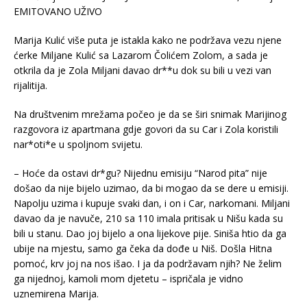
Marija Kulić više puta je istakla kako ne podržava vezu njene
ćerke Miljane Kulić sa Lazarom Čolićem Zolom, a sada je
otkrila da je Zola Miljani davao dr**u dok su bili u vezi van
rijalitija.
Na društvenim mrežama počeo je da se širi snimak Marijinog
razgovora iz apartmana gdje govori da su Car i Zola koristili
nar*oti*e u spoljnom svijetu.
– Hoće da ostavi dr*gu? Nijednu emisiju “Narod pita” nije
došao da nije bijelo uzimao, da bi mogao da se dere u emisiji.
Napolju uzima i kupuje svaki dan, i on i Car, narkomani. Miljani
davao da je navuče, 210 sa 110 imala pritisak u Nišu kada su
bili u stanu. Dao joj bijelo a ona lijekove pije. Siniša htio da ga
ubije na mjestu, samo ga čeka da dođe u Niš. Došla Hitna
pomoć, krv joj na nos išao. I ja da podržavam njih? Ne želim
ga nijednoj, kamoli mom djetetu – ispričala je vidno
uznemirena Marija.