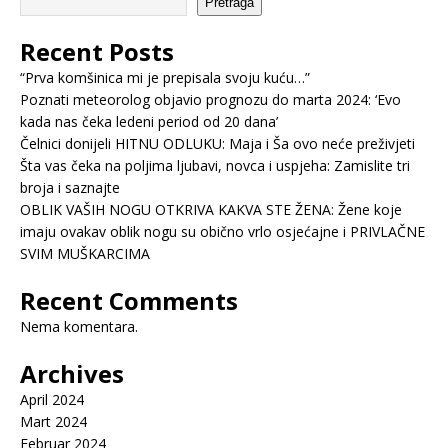
Pretraga
Recent Posts
“Prva komšinica mi je prepisala svoju kuću…”
Poznati meteorolog objavio prognozu do marta 2024: ‘Evo
kada nas čeka ledeni period od 20 dana’
Čelnici donijeli HITNU ODLUKU: Maja i Ša ovo neće preživjeti
Šta vas čeka na poljima ljubavi, novca i uspjeha: Zamislite tri
broja i saznajte
OBLIK VAŠIH NOGU OTKRIVA KAKVA STE ŽENA: Žene koje
imaju ovakav oblik nogu su obično vrlo osjećajne i PRIVLAČNE
SVIM MUŠKARCIMA
Recent Comments
Nema komentara.
Archives
April 2024
Mart 2024
Februar 2024