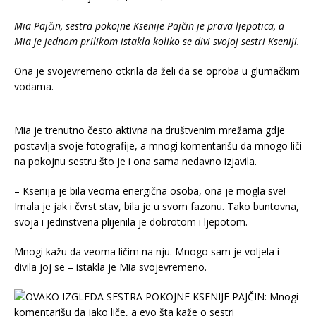
Mia Pajčin, sestra pokojne Ksenije Pajčin je prava ljepotica, a
Mia je jednom prilikom istakla koliko se divi svojoj sestri Kseniji.
Ona je svojevremeno otkrila da želi da se oproba u glumačkim
vodama.
Mia je trenutno često aktivna na društvenim mrežama gdje
postavlja svoje fotografije, a mnogi komentarišu da mnogo liči
na pokojnu sestru što je i ona sama nedavno izjavila.
– Ksenija je bila veoma energična osoba, ona je mogla sve!
Imala je jak i čvrst stav, bila je u svom fazonu. Tako buntovna,
svoja i jedinstvena plijenila je dobrotom i ljepotom.
Mnogi kažu da veoma ličim na nju. Mnogo sam je voljela i
divila joj se – istakla je Mia svojevremeno.