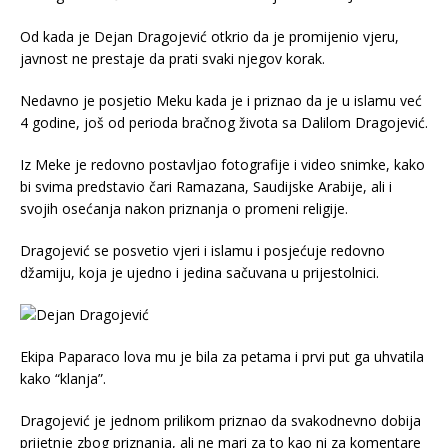
Od kada je Dejan Dragojević otkrio da je promijenio vjeru,
javnost ne prestaje da prati svaki njegov korak.
Nedavno je posjetio Meku kada je i priznao da je u islamu već
4 godine, još od perioda bračnog života sa Dalilom Dragojević.
Iz Meke je redovno postavljao fotografije i video snimke, kako
bi svima predstavio čari Ramazana, Saudijske Arabije, ali i
svojih osećanja nakon priznanja o promeni religije.
Dragojević se posvetio vjeri i islamu i posjećuje redovno
džamiju, koja je ujedno i jedina sačuvana u prijestolnici.
Ekipa Paparaco lova mu je bila za petama i prvi put ga uhvatila
kako “klanja”.
Dragojević je jednom prilikom priznao da svakodnevno dobija
prijetnje zbog priznanja, ali ne mari za to kao ni za komentare