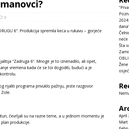
Šimanovci?
“Prva
Pozn
0
2024:
dana’
Čelni
neće 
Šta v
Zamis
OBLI
ijalitija “Zadruga 6”. Mnoge je to iznenadilo, ali opet,
Žene 
pitanje vremena kada će se toi dogoditi, budući a je
osje
 kontrolu.
Re
rijaliti programa privuklo pažnju, jeste razgovor
 Zole.
Nema
Ar
April
uri, čevrljali su na razne teme, a u jednom momentu je
Mart
 plan produkcije.
Febr