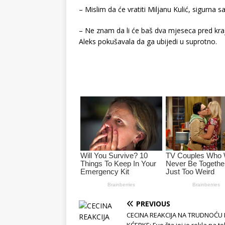
– Mislim da će vratiti Miljanu Kulić, sigurna s
– Ne znam da li će baš dva mjeseca pred kraj
Aleks pokušavala da ga ubijedi u suprotno.
PREVIOUS
CECINA REAKCIJA NA TRUDNOĆU 