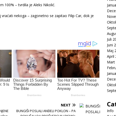
am 100% – tvrdila je Aleks Nikolić.
Janua
Dece
 vraćati nekoga – zagonetno se zapitao Filip Car, dok je
Nove
Okto
Sept
Augu
Juli 
Juni 
Maj 
April
Mart
Febr
Janua
Dece
Okto
Sept
Ca
NEXT
Info
NJENE
BUNGIŠI POSLALI ANĐELI POKLON – PA