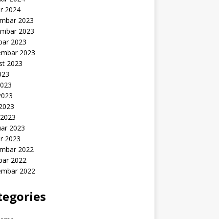
r 2024
mbar 2023
mbar 2023
bar 2023
embar 2023
st 2023
2023
2023
2023
 2023
 2023
uar 2023
r 2023
mbar 2022
bar 2022
embar 2022
tegories