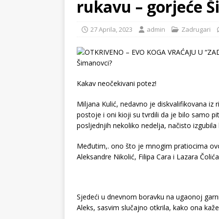
rukavu – gorjeće 
27 Aprila, 2023
admin
Zadrugari
Kakav neočekivani potez!
Miljana Kulić, nedavno je diskvalifikovana iz r
postoje i oni kioji su tvrdili da je bilo samo 
posljednjih nekoliko nedelja, načisto izgubila
Međutim,. ono što je mnogim pratiocima ovog 
Aleksandre Nikolić, Filipa Cara i Lazara Čolića
Sjedeći u dnevnom boravku na ugaonoj garnit
Aleks, sasvim slučajno otkrila, kako ona kaže