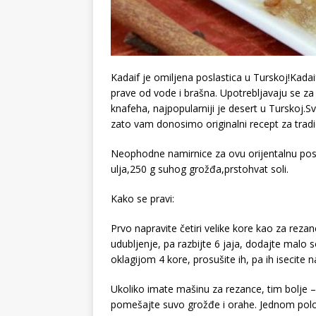
Kadaif je omiljena poslastica u Turskoj!Kadaif
prave od vode i brašna. Upotrebljavaju se za 
knafeha, najpopularniji je desert u Turskoj.
zato vam donosimo originalni recept za tradic
Neophodne namirnice za ovu orijentalnu posl
ulja,250 g suhog grožđa,prstohvat soli.
Kako se pravi:
Prvo napravite četiri velike kore kao za reza
udubljenje, pa razbijte 6 jaja, dodajte malo s
oklagijom 4 kore, prosušite ih, pa ih isecite 
Ukoliko imate mašinu za rezance, tim bolje – b
pomešajte suvo grožđe i orahe. Jednom polov