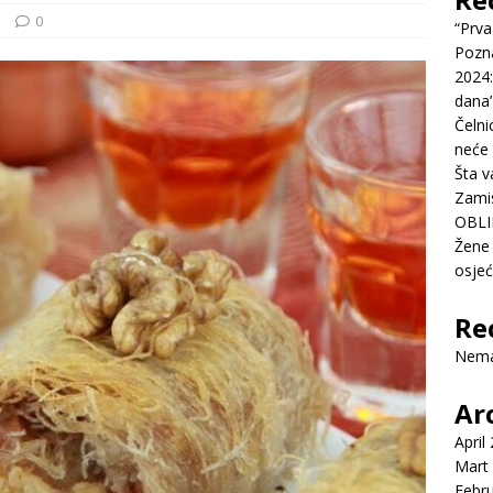
e
0
“Prva
Pozn
2024:
dana’
Čelni
neće 
Šta v
Zamis
OBLI
Žene 
osje
Re
Nema
Ar
April
Mart
Febr