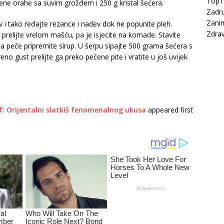
Top
evene orahe sa suvim grožđem i 250 g kristal šećera.
Zadru
Zanim
 i tako ređajte rezance i nadev dok ne popunite pleh.
Zdrav
u prelijte vrelom mašću, pa je isjecite na komade. Stavite
ta peče pripremite sirup. U šerpu sipajte 500 grama šećera s
no gust prelijte ga preko pečene pite i vratite u još uvijek
if: Orijentalni slatkiš fenomenalnog ukusa
appeared first