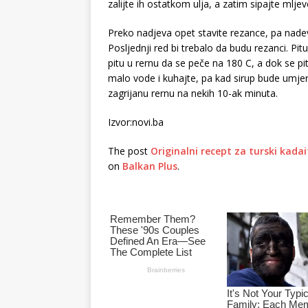
zalijte ih ostatkom ulja, a zatim sipajte mlj
Preko nadjeva opet stavite rezance, pa nadev
Posljednji red bi trebalo da budu rezanci. Pit
pitu u rernu da se peče na 180 C, a dok se pi
malo vode i kuhajte, pa kad sirup bude umjere
zagrijanu rernu na nekih 10-ak minuta.
Izvor:novi.ba
The post
Originalni recept za turski kada
on
Balkan Plus
.