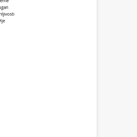
Teme
gari
ljivosti
lje