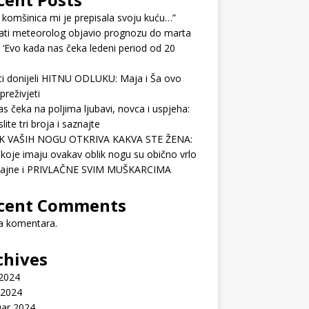
 komšinica mi je prepisala svoju kuću…”
ati meteorolog objavio prognozu do marta
 ‘Evo kada nas čeka ledeni period od 20
ci donijeli HITNU ODLUKU: Maja i Ša ovo
preživjeti
as čeka na poljima ljubavi, novca i uspjeha:
lite tri broja i saznajte
K VAŠIH NOGU OTKRIVA KAKVA STE ŽENA:
koje imaju ovakav oblik nogu su obično vrlo
ćajne i PRIVLAČNE SVIM MUŠKARCIMA
cent Comments
 komentara.
chives
 2024
 2024
uar 2024