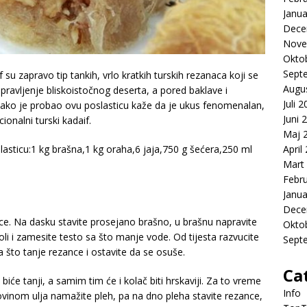
Janua
Dece
Nove
Okto
Sept
 su zapravo tip tankih, vrlo kratkih turskih rezanaca koji se
Augu
pravljenje bliskoistočnog deserta, a pored baklave i
Juli 
Svako je probao ovu poslasticu kaže da je ukus fenomenalan,
Juni 
ionalni turski kadaif.
Maj 
asticu:1 kg brašna,1 kg oraha,6 jaja,750 g šećera,250 ml
April
Mart
Febr
Janua
Dece
nce. Na dasku stavite prosejano brašno, u brašnu napravite
Okto
oli i zamesite testo sa što manje vode. Od tijesta razvucite
Sept
na što tanje rezance i ostavite da se osuše.
Ca
iće tanji, a samim tim će i kolač biti hrskaviji. Za to vreme
Info
inom ulja namažite pleh, pa na dno pleha stavite rezance,