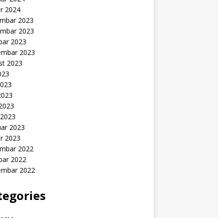
r 2024
mbar 2023
mbar 2023
bar 2023
embar 2023
st 2023
2023
2023
2023
 2023
 2023
uar 2023
r 2023
mbar 2022
bar 2022
embar 2022
tegories