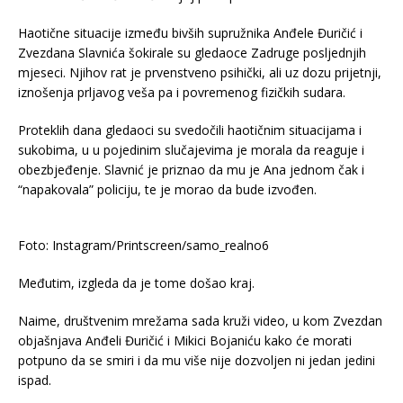
Haotične situacije između bivših supružnika Anđele Đuričić i
Zvezdana Slavnića šokirale su gledaoce Zadruge posljednjih
mjeseci. Njihov rat je prvenstveno psihički, ali uz dozu prijetnji,
iznošenja prljavog veša pa i povremenog fizičkih sudara.
Proteklih dana gledaoci su svedočili haotičnim situacijama i
sukobima, u u pojedinim slučajevima je morala da reaguje i
obezbjeđenje. Slavnić je priznao da mu je Ana jednom čak i
“napakovala” policiju, te je morao da bude izvođen.
Foto: Instagram/Printscreen/samo_realno6
Međutim, izgleda da je tome došao kraj.
Naime, društvenim mrežama sada kruži video, u kom Zvezdan
objašnjava Anđeli Đuričić i Mikici Bojaniću kako će morati
potpuno da se smiri i da mu više nije dozvoljen ni jedan jedini
ispad.