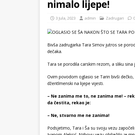
nimalo lijepe!
3 Jula, 2023
admin
Zadrugari
Bivša zadrugarka Tara Simov jutros se porod
dečaka.
Tara se porodila carskim rezom, a sliku sin
Ovim povodom oglasio se Tarin bivši dečko, 
džentlmenski na lijepe vijesti.
– Ne zanima me to, ne zanima me! – rekao 
da čestita, rekao je:
– Ne, stvarno me ne zanima!
Podsjetimo, Tara i Ša su svoju vezu započeli 
Ivanom Aleksić. Njihovu vezu obilježilo je mn