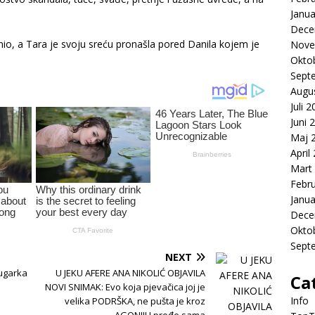
Janua
Dece
io, a Tara je svoju sreću pronašla pored Danila kojem je
Nove
Okto
Sept
Augu
Juli 
Juni 
Maj 
April
Mart
Febr
Janua
Dece
Okto
Sept
NEXT
ugarka
U JEKU AFERE ANA NIKOLIĆ OBJAVILA
Ca
NOVI SNIMAK: Evo koja pjevačica joj je
Info
velika PODRŠKA, ne pušta je kroz