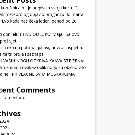
 komšinica mi je prepisala svoju kuću…”
ati meteorolog objavio prognozu do marta
 ‘Evo kada nas čeka ledeni period od 20
ci donijeli HITNU ODLUKU: Maja i Ša ovo
preživjeti
as čeka na poljima ljubavi, novca i uspjeha:
lite tri broja i saznajte
K VAŠIH NOGU OTKRIVA KAKVA STE ŽENA:
koje imaju ovakav oblik nogu su obično vrlo
ćajne i PRIVLAČNE SVIM MUŠKARCIMA
cent Comments
 komentara.
chives
 2024
 2024
uar 2024