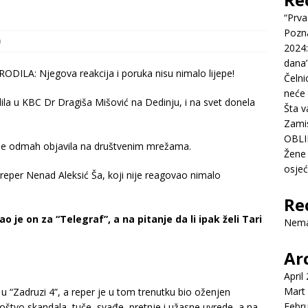
“Prva
Pozn
0
2024:
dana’
Čelni
neće 
ila u KBC Dr Dragiša Mišović na Dedinju, i na svet donela
Šta v
Zamis
OBLI
a je odmah objavila na društvenim mrežama.
Žene 
osje
reper Nenad Aleksić Ša, koji nije reagovao nimalo
Re
je on za “Telegraf”, a na pitanje da li ipak želi Tari
Nema
Ar
April
Mart
u “Zadruzi 4”, a reper je u tom trenutku bio oženjen
Febr
oštvo skandala, tuče, svađe, pretnje i užasne uvrede, a na