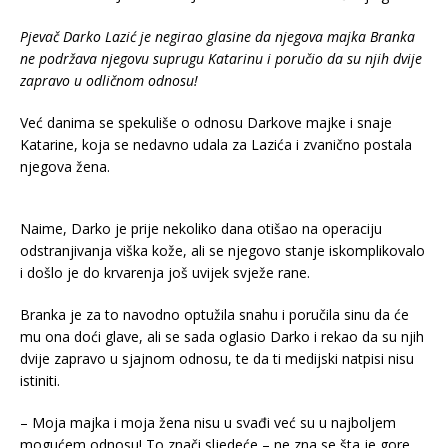
Pjevač Darko Lazić je negirao glasine da njegova majka Branka
ne podržava njegovu suprugu Katarinu i poručio da su njih dvije
zapravo u odličnom odnosu!
Već danima se spekuliše o odnosu Darkove majke i snaje
Katarine, koja se nedavno udala za Lazića i zvanično postala
njegova žena.
Naime, Darko je prije nekoliko dana otišao na operaciju
odstranjivanja viška kože, ali se njegovo stanje iskomplikovalo
i došlo je do krvarenja još uvijek svježe rane.
Branka je za to navodno optužila snahu i poručila sinu da će
mu ona doći glave, ali se sada oglasio Darko i rekao da su njih
dvije zapravo u sjajnom odnosu, te da ti medijski natpisi nisu
istiniti.
– Moja majka i moja žena nisu u svađi već su u najboljem
mogućem odnosu! To znači sljedeće – ne zna se šta je gore.