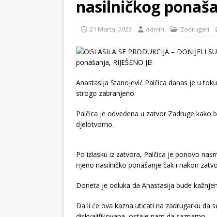
nasilničkog ponaša
21 Marta, 2023
admin
Zadrugari
Anastasija Stanojević Palčica danas je u toku
strogo zabranjeno.
Palčica je odvedena u zatvor Zadruge kako bi
djelotvorno.
Po izlasku iz zatvora, Palčica je ponovo nasrn
njeno nasilničko ponašanje čak i nakon zatvo
Doneta je odluka da Anastasija bude kažnj
Da li će ova kazna uticati na zadrugarku da se 
diskvalifikovana, ostaje nam da saznamo…