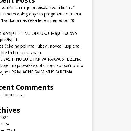
 komšinica mi je prepisala svoju kuću…”
ati meteorolog objavio prognozu do marta
 ‘Evo kada nas čeka ledeni period od 20
ci donijeli HITNU ODLUKU: Maja i Ša ovo
preživjeti
as čeka na poljima ljubavi, novca i uspjeha:
lite tri broja i saznajte
K VAŠIH NOGU OTKRIVA KAKVA STE ŽENA:
koje imaju ovakav oblik nogu su obično vrlo
ćajne i PRIVLAČNE SVIM MUŠKARCIMA
cent Comments
 komentara.
chives
 2024
 2024
uar 2024