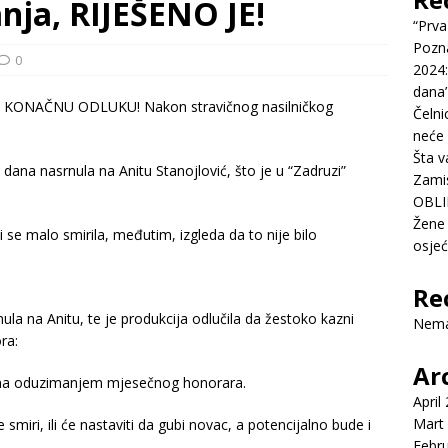
nja, RIJEŠENO JE!
“Prva
Pozn
0
2024:
dana’
Čelni
neće 
Šta v
 dana nasrnula na Anitu Stanojlović, što je u “Zadruzi”
Zamis
OBLI
Žene 
 se malo smirila, međutim, izgleda da to nije bilo
osje
Re
ula na Anitu, te je produkcija odlučila da žestoko kazni
Nema
ra:
Ar
ena oduzimanjem mjesečnog honorara.
April
Mart
smiri, ili će nastaviti da gubi novac, a potencijalno bude i
Febr