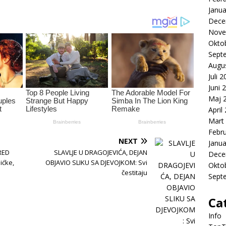
Janua
Dece
Nove
Okto
Sept
Augu
Juli 
Juni 
Maj 
April
Mart
Febr
NEXT
Janua
RED
SLAVLJE U DRAGOJEVIĆA, DEJAN
Dece
ićke,
OBJAVIO SLIKU SA DJEVOJKOM: Svi
Okto
čestitaju
Sept
Ca
Info