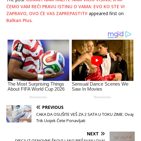
ĆEMO VAM REĆI PRAVU ISTINU O VAMA: EVO KO STE VI
ZAPRAVO, OVO ĆE VAS ZAPREPASTITI!
appeared first on
Balkan Plus
.
PREVIOUS
CAKA DA OSUŠITE VEŠ ZA 2 SATA U TOKU ZIME: Ovaj
Trik Uvijek Ćete Ponavljati
NEXT
DJECA IZ OSNOVNE ŠKOLE LAKO RJEŠAVAJU OVAJ