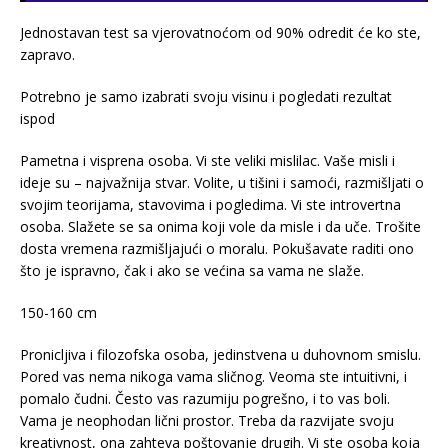
Jednostavan test sa vjerovatnoćom od 90% odredit će ko ste,
zapravo.
Potrebno je samo izabrati svoju visinu i pogledati rezultat
ispod
Pametna i visprena osoba. Vi ste veliki mislilac. Vaše misli i
ideje su – najvažnija stvar. Volite, u tišini i samoći, razmišljati o
svojim teorijama, stavovima i pogledima. Vi ste introvertna
osoba. Slažete se sa onima koji vole da misle i da uče. Trošite
dosta vremena razmišljajući o moralu. Pokušavate raditi ono
što je ispravno, čak i ako se većina sa vama ne slaže.
150-160 cm
Pronicljiva i filozofska osoba, jedinstvena u duhovnom smislu.
Pored vas nema nikoga vama sličnog. Veoma ste intuitivni, i
pomalo čudni. Često vas razumiju pogrešno, i to vas boli.
Vama je neophodan lični prostor. Treba da razvijate svoju
kreativnost, ona zahteva poštovanje drugih. Vi ste osoba koja