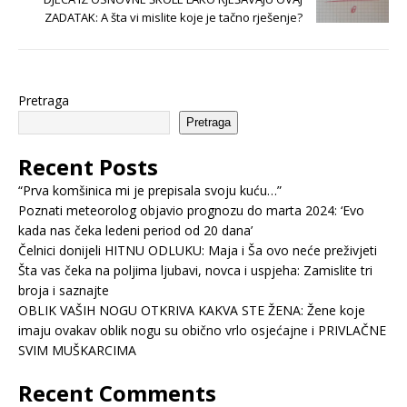
ZADATAK: A šta vi mislite koje je tačno rješenje?
Pretraga
Pretraga
Recent Posts
“Prva komšinica mi je prepisala svoju kuću…”
Poznati meteorolog objavio prognozu do marta 2024: ‘Evo
kada nas čeka ledeni period od 20 dana’
Čelnici donijeli HITNU ODLUKU: Maja i Ša ovo neće preživjeti
Šta vas čeka na poljima ljubavi, novca i uspjeha: Zamislite tri
broja i saznajte
OBLIK VAŠIH NOGU OTKRIVA KAKVA STE ŽENA: Žene koje
imaju ovakav oblik nogu su obično vrlo osjećajne i PRIVLAČNE
SVIM MUŠKARCIMA
Recent Comments