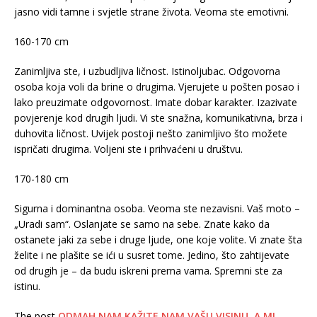
jasno vidi tamne i svjetle strane života. Veoma ste emotivni.
160-170 cm
Zanimljiva ste, i uzbudljiva ličnost. Istinoljubac. Odgovorna
osoba koja voli da brine o drugima. Vjerujete u pošten posao i
lako preuzimate odgovornost. Imate dobar karakter. Izazivate
povjerenje kod drugih ljudi. Vi ste snažna, komunikativna, brza i
duhovita ličnost. Uvijek postoji nešto zanimljivo što možete
ispričati drugima. Voljeni ste i prihvaćeni u društvu.
170-180 cm
Sigurna i dominantna osoba. Veoma ste nezavisni. Vaš moto –
„Uradi sam“. Oslanjate se samo na sebe. Znate kako da
ostanete jaki za sebe i druge ljude, one koje volite. Vi znate šta
želite i ne plašite se ići u susret tome. Jedino, što zahtijevate
od drugih je – da budu iskreni prema vama. Spremni ste za
istinu.
The post
ODMAH NAM KAŽITE NAM VAŠU VISINU, A MI